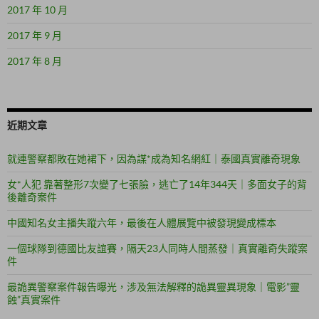
2017 年 10 月
2017 年 9 月
2017 年 8 月
近期文章
就連警察都敗在她裙下，因為謀*成為知名網紅｜泰國真實離奇現象
女*人犯 靠著整形7次變了七張臉，逃亡了14年344天｜多面女子的背
後離奇案件
中國知名女主播失蹤六年，最後在人體展覽中被發現變成標本
一個球隊到德國比友誼賽，隔天23人同時人間蒸發｜真實離奇失蹤案
件
最詭異警察案件報告曝光，涉及無法解釋的詭異靈異現象｜電影”靈
蝕”真實案件