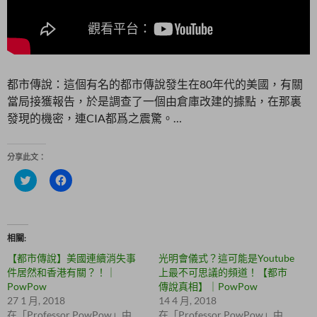
都市傳說：這個有名的都市傳說發生在80年代的美國，有關
當局接獲報告，於是調查了一個由倉庫改建的據點，在那裏
發現的機密，連CIA都爲之震驚。…
分享此文：
分
按
享
一
到
下
T
以
w
分
i
享
t
至
相關
t
F
e
a
【都市傳說】美國連續消失事
光明會儀式？這可能是Youtube
r
c
(
e
件居然和香港有關？！｜
上最不可思議的頻道！【都市
在
b
PowPow
傳說真相】｜PowPow
新
o
視
o
27 1 月, 2018
14 4 月, 2018
窗
k
在「Professor PowPow」中
在「Professor PowPow」中
中
(