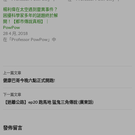
開
在
啟
新
楊利偉在太空遇到靈異事件？
)
視
困擾科學家多年的謎題終於解
窗
中
開！【都市傳說真相】｜
開
啟
PowPow
)
28 4 月, 2018
在「Professor PowPow」中
文
上一篇文章
章
健康巴哥今晚六點正式開跑!
導
下一篇文章
覽
【迷離公路】ep20 跑馬地 猛鬼三角傳說 (廣東話)
發佈留言