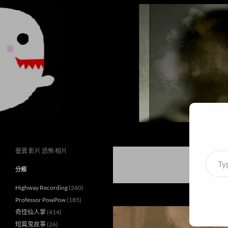
搜
異想世界
尋
靈異 影片 恐怖 相片
Type
your
分類
email
Highway Recording
(260)
Professor PowPow
(185)
奇怪仙人掌
(414)
短篇鬼故事
(26)