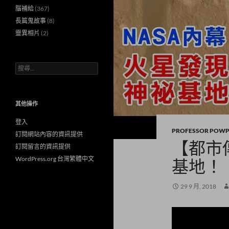
腦補給
(367)
長篇鬼故事
(8)
靈異相片
(2)
搜
尋
關
鍵
字:
其他操作
登入
PROFESSOR POW
訂閱網站內容的資訊提供
【都市
訂閱留言的資訊提供
WordPress.org 台灣繁體中文
基地！
29 9 月, 2018