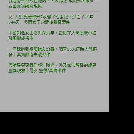
就連警察都敗在她裙下，因為謀*成為知名網紅｜
泰國真實離奇現象
女*人犯 靠著整形7次變了七張臉，逃亡了14年
344天｜多面女子的背後離奇案件
中國知名女主播失蹤六年，最後在人體展覽中被
發現變成標本
一個球隊到德國比友誼賽，隔天23人同時人間蒸
發｜真實離奇失蹤案件
最詭異警察案件報告曝光，涉及無法解釋的詭異
靈異現象｜電影”靈蝕”真實案件