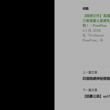
w
分
i
享
t
至
相關
t
F
e
a
【暗網文件】美國
r
c
(
e
力者揭露火星藏有
在
b
物！｜PowPow
新
o
視
o
6 1 月, 2018
窗
k
在「Professor
中
(
開
在
PowPow」中
啟
新
)
視
窗
中
開
啟
)
文
上一篇文章
章
四個暗網神秘開箱
導
下一篇文章
覽
【迷離公路】ep55