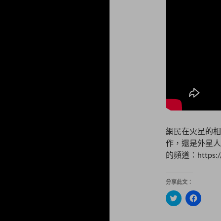
網民在火星的相
作，還是外星人
的頻道：https:/
分享此文：
分
按
享
一
到
下
T
以