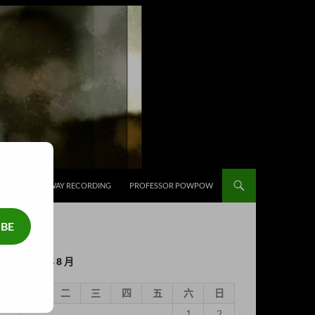
補給
HIGHWAY RECORDING
PROFESSOR POWPOW
IBE
2026 年 8 月
一
二
三
四
五
六
日
1
2