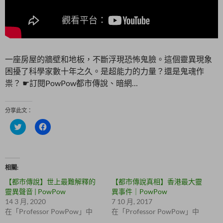
一座房屋的牆壁和地板，不斷浮現恐怖鬼臉。這個靈異現象
困擾了科學家數十年之久。是超能力的力量？還是鬼魂作
祟？ ☛訂閱PowPow都市傳說、暗網…
分享此文：
分
按
享
一
到
下
T
以
w
分
i
享
t
至
相關
t
F
e
a
【都市傳說】世上最難解釋的
【都市傳說真相】香港最大靈
r
c
(
e
靈異聲音 | PowPow
異事件｜PowPow
在
b
14 3 月, 2020
7 10 月, 2017
新
o
視
o
在「Professor PowPow」中
在「Professor PowPow」中
窗
k
中
(