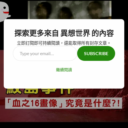
搜
異想世界
探索更多來自 異想世界 的內容
尋
跳
主要選單
至
立即訂閱即可持續閱讀，還能取得所有封存文章。
主
Type
SUBSCRIBE
要
your
內
email…
容
繼續閱讀