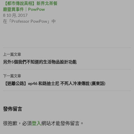
【都市傳說真相】新界北茶餐
開
在
啟
新
廳靈異事件｜PowPow
)
視
8 10 月, 2017
窗
中
在「Professor PowPow」中
開
啟
)
文
上一篇文章
章
另外5個我們不知道的生活物品設計功能
導
下一篇文章
覽
【迷離公路】ep46 和路迪士尼 不死人冷凍傳說 (廣東話)
發佈留言
很抱歉，必須
登入
網站才能發佈留言。