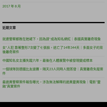
2017 年 8 月
近期文章
就連警察都敗在她裙下，因為謀*成為知名網紅｜泰國真實離奇現象
女*人犯 靠著整形7次變了七張臉，逃亡了14年344天｜多面女子的背
後離奇案件
中國知名女主播失蹤六年，最後在人體展覽中被發現變成標本
一個球隊到德國比友誼賽，隔天23人同時人間蒸發｜真實離奇失蹤案
件
最詭異警察案件報告曝光，涉及無法解釋的詭異靈異現象｜電影”靈
蝕”真實案件