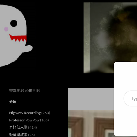
搜
異想世界
尋
靈異 影片 恐怖 相片
Type
your
分類
email
Highway Recording
(260)
Professor PowPow
(185)
奇怪仙人掌
(414)
短篇鬼故事
(26)