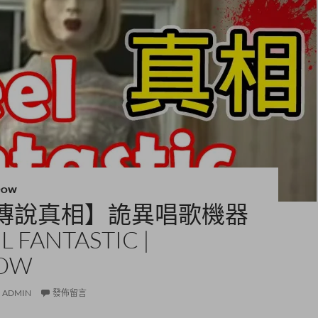
POW
傳說真相】詭異唱歌機器
EL FANTASTIC |
OW
ADMIN
發佈留言