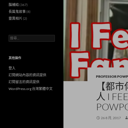
腦補給
(367)
長篇鬼故事
(8)
靈異相片
(2)
搜
尋
關
鍵
字:
其他操作
登入
訂閱網站內容的資訊提供
PROFESSOR POW
訂閱留言的資訊提供
【都市
WordPress.org 台灣繁體中文
人 I FE
POWP
26 8 月, 2017