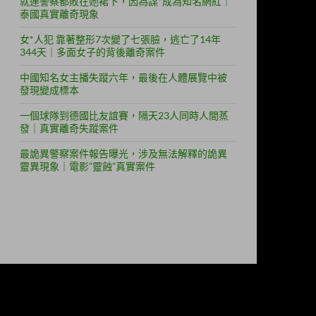
就連警察都敗在她裙下，因為謀*成為知名網紅｜
泰國真實離奇現象
女*人犯 靠著整形7次變了七張臉，逃亡了14年
344天｜多面女子的背後離奇案件
中國知名女主播失蹤六年，最後在人體展覽中被
發現變成標本
一個球隊到德國比友誼賽，隔天23人同時人間蒸
發｜真實離奇失蹤案件
最詭異警察案件報告曝光，涉及無法解釋的詭異
靈異現象｜電影”靈蝕”真實案件