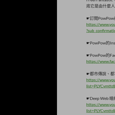
底它是由什麼人
☛訂閱PowP
https://www.y
?sub_confirmat
☛PowPow的Ins
☛PowPow的Fa
https://www.f
☛都市傳說、都
https://www.you
list=PLYCvmtt
☛Deep We
https://www.you
list=PLYCvmtt