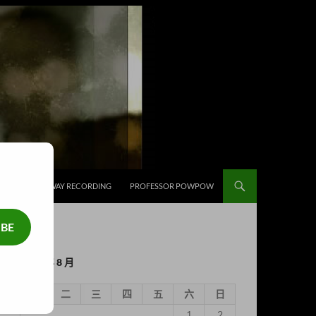
補給
HIGHWAY RECORDING
PROFESSOR POWPOW
IBE
2026 年 8 月
一
二
三
四
五
六
日
1
2