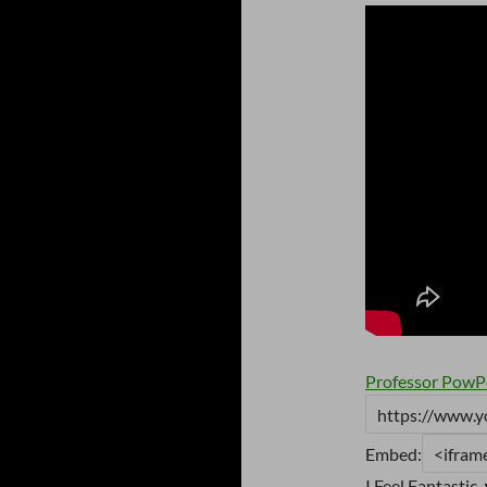
Professor Pow
Embed:
I Feel Fa