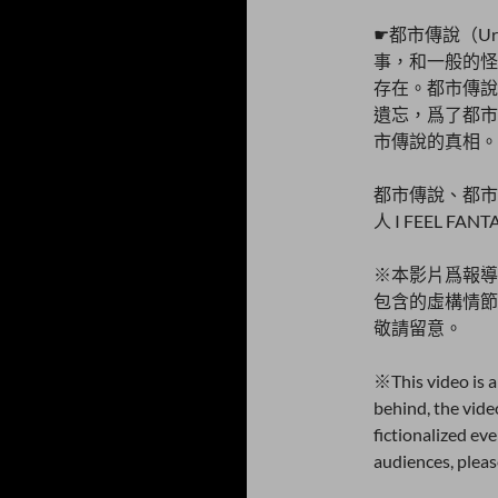
☛都市傳說（Ur
事，和一般的怪
存在。都市傳說
遺忘，爲了都市
市傳說的真相。
都市傳說、都市
人 I FEEL
FANTA
※本影片爲報導
包含的虛構情節
敬請留意。
※This video is 
behind, the vide
fictionalized ev
audiences, pleas