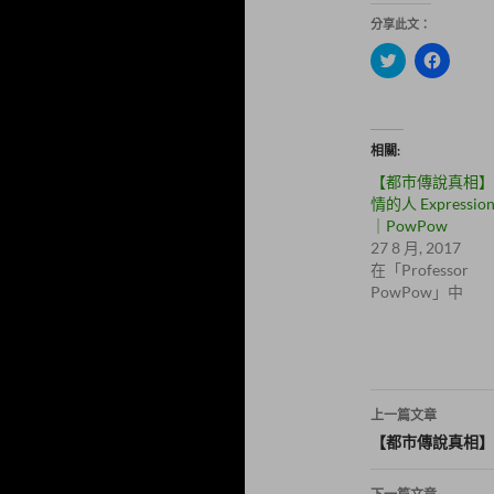
分享此文：
分
按
享
一
到
下
T
以
w
分
i
享
t
至
相關
t
F
e
a
【都市傳說真相】
r
c
(
e
情的人 Expression
在
b
｜PowPow
新
o
視
o
27 8 月, 2017
窗
k
在「Professor
中
(
開
在
PowPow」中
啟
新
)
視
窗
中
開
啟
)
文
上一篇文章
章
【都市傳說真相】殺
導