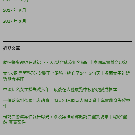
2017 年 9 月
2017 年 8 月
近期文章
就連警察都敗在她裙下，因為謀*成為知名網紅｜泰國真實離奇現象
女*人犯 靠著整形7次變了七張臉，逃亡了14年344天｜多面女子的背
後離奇案件
中國知名女主播失蹤六年，最後在人體展覽中被發現變成標本
一個球隊到德國比友誼賽，隔天23人同時人間蒸發｜真實離奇失蹤案
件
最詭異警察案件報告曝光，涉及無法解釋的詭異靈異現象｜電影”靈
蝕”真實案件