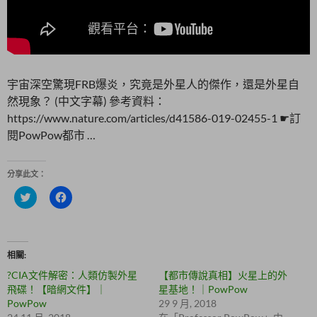
宇宙深空驚現FRB爆炎，究竟是外星人的傑作，還是外星自
然現象？ (中文字幕) 參考資料：
https://www.nature.com/articles/d41586-019-02455-1 ☛訂
閱PowPow都市 …
分享此文：
分
按
享
一
到
下
T
以
w
分
i
享
t
至
相關
t
F
e
a
?CIA文件解密：人類仿製外星
【都市傳說真相】火星上的外
r
c
(
e
飛碟！【暗網文件】｜
星基地！｜PowPow
在
b
PowPow
29 9 月, 2018
新
o
視
o