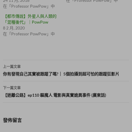
24 11 月, 2018
在「Professor PowPow」中
窗
k
在「Professor PowPow」中
中
(
開
在
啟
新
【都市傳說】外星人與人類的
)
視
「混種後代」｜PowPow
窗
中
8 2 月, 2020
開
啟
在「Professor PowPow」中
)
文
上一篇文章
章
你有發現自己其實被跟蹤了嗎?｜ 5個拍攝到超可怕的跟蹤狂影片
導
下一篇文章
覽
【迷離公路】ep110 驅魔人 電影與真實詭異事件 (廣東話)
發佈留言