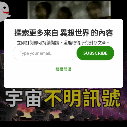
搜
異想世界
探索更多來自 異想世界 的內容
尋
跳
主要選單
至
立即訂閱即可持續閱讀，還能取得所有封存文章。
主
Type
SUBSCRIBE
要
your
內
email…
容
繼續閱讀