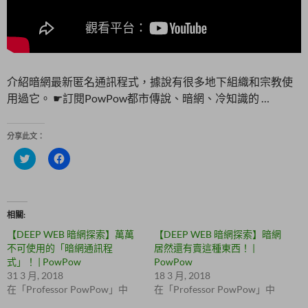
介紹暗網最新匿名通訊程式，據說有很多地下組織和宗教使
用過它。 ☛訂閱PowPow都市傳說、暗網、冷知識的 …
分享此文：
分
按
享
一
到
下
T
以
w
分
i
享
t
至
相關
t
F
e
a
【DEEP WEB 暗網探索】萬萬
【DEEP WEB 暗網探索】暗網
r
c
(
e
不可使用的「暗網通訊程
居然還有賣這種東西！ |
在
b
式」！ | PowPow
PowPow
新
o
視
o
31 3 月, 2018
18 3 月, 2018
窗
k
在「Professor PowPow」中
在「Professor PowPow」中
中
(
開
在