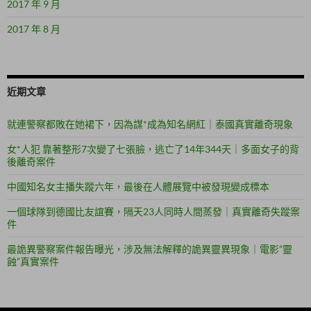
2017 年 9 月
2017 年 8 月
近期文章
就連警察都敗在她裙下，因為謀*成為知名網紅｜泰國真實離奇現象
女*人犯 靠著整形7次變了七張臉，逃亡了14年344天｜多面女子的背
後離奇案件
中國知名女主播失蹤六年，最後在人體展覽中被發現變成標本
一個球隊到德國比友誼賽，隔天23人同時人間蒸發｜真實離奇失蹤案
件
最詭異警察案件報告曝光，涉及無法解釋的詭異靈異現象｜電影”靈
蝕”真實案件