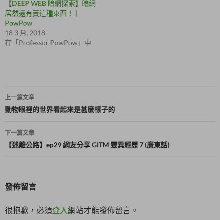
啟
新
【DEEP WEB 暗網探索】暗網
)
視
居然還有賣這種東西！ |
窗
中
PowPow
開
啟
18 3 月, 2018
)
在「Professor PowPow」中
文
上一篇文章
章
動物眼裡的世界看起來是甚麼樣子的
導
下一篇文章
覽
【迷離公路】ep29 網友分享 GITM 靈異經歷 7 (廣東話)
發佈留言
很抱歉，必須
登入
網站才能發佈留言。