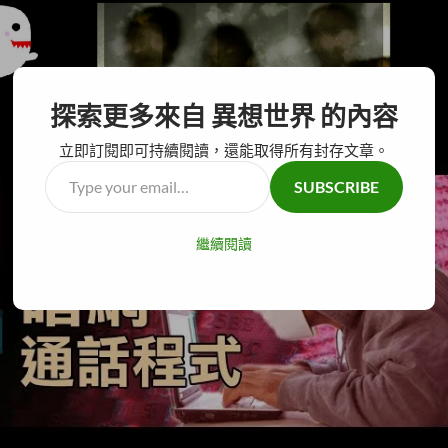
搜
異想世界
探索更多來自 異想世界 的內容
尋
跳
主要選單
至
立即訂閱即可持續閱讀，還能取得所有封存文章。
主
Type
SUBSCRIBE
要
your
內
email…
容
繼續閱讀