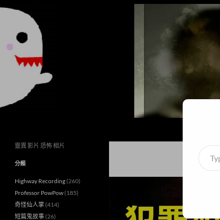
搜
異想世界
尋
靈異 影片 恐怖 相片
Type
your
分類
email
Highway Recording
(260)
Professor PowPow
(185)
奇怪仙人掌
(414)
短篇鬼故事
(26)