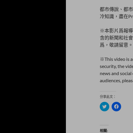
都市傳說、都市
冷知識，盡在Prof
※本影片爲報導
含的新聞和社會
爲，敬請留意。
※This video is 
security, the vi
news and social 
audiences, pleas
分享此文：
分
按
享
一
到
下
T
以
w
分
i
享
t
至
相關
t
F