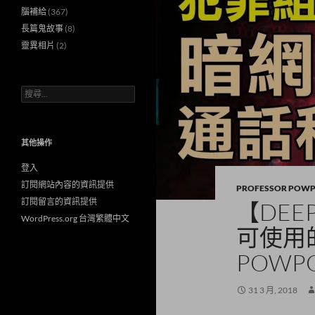
腦補給
(367)
長篇鬼故事
(8)
靈異相片
(2)
搜
尋
關
鍵
字:
其他操作
登入
訂閱網站內容的資訊提供
PROFESSOR POW
訂閱留言的資訊提供
【DEE
WordPress.org 台灣繁體中文
可使用
POWP
31 3 月, 2018