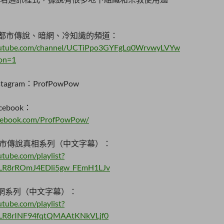
ow都市傳說、暗網、冷知識的頻道：
outube.com/channel/UCTiPpo3GYFgLq0WrvwyLVYw
ion=1
tagram：ProfPowPow
cebook：
acebook.com/ProfPowPow/
市傳說真相系列（中文字幕）：
tube.com/playlist?
dLR8rROmJ4EDli5gw_FEmH1LJv
b 暗網系列（中文字幕）：
tube.com/playlist?
dLR8rINF94fqtQMAAtKNkVLjf0