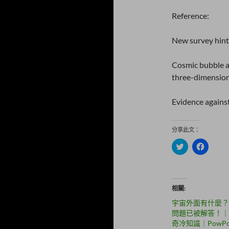
Reference:
New survey hint
Cosmic bubble and
three-dimensiona
Evidence agains
分享此文：
分
按
享
一
到
下
T
以
w
分
i
享
t
至
相關
t
F
e
a
宇宙外面有什麼？
r
c
(
e
問題已被解答！｜
在
b
奇冷知識｜PowP
新
o