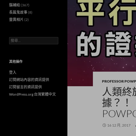
腦補給
(367)
長篇鬼故事
(8)
靈異相片
(2)
搜
尋
關
鍵
字:
其他操作
登入
訂閱網站內容的資訊提供
PROFESSOR POW
訂閱留言的資訊提供
人類終
WordPress.org 台灣繁體中文
據？！
POWP
16 12 月, 2017