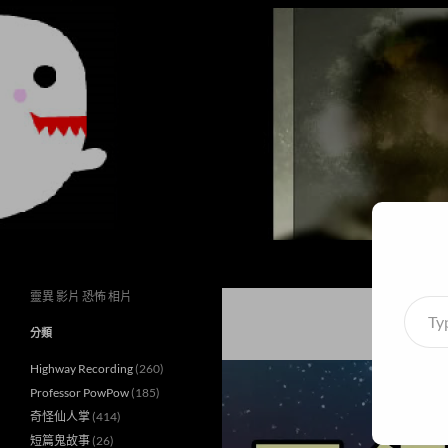
搜
異想世界
尋
靈異 影片 恐怖 相片
Type
your
分類
email
Highway Recording
(260)
Professor PowPow
(185)
奇怪仙人掌
(414)
短篇鬼故事
(26)