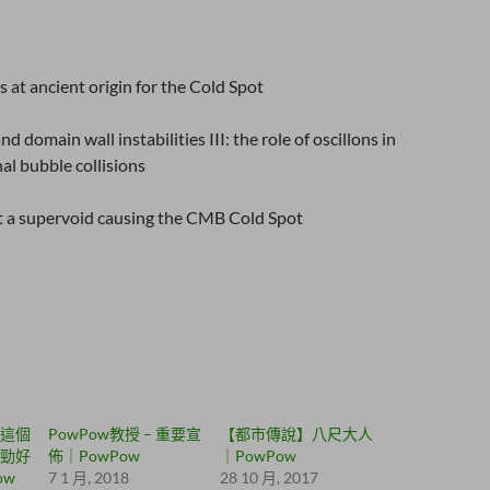
s at ancient
origin for the Cold Spot
 domain wall instabilities III: the role of oscillons in
l bubble collisions
t a supervoid causing the CMB Cold Spot
這個
PowPow教授 – 重要宣
【都市傳說】八尺大人
勁好
佈｜PowPow
｜PowPow
ow
7 1 月, 2018
28 10 月, 2017