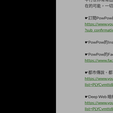
在的可能，一切
☛訂閱PowP
https://www.y
?sub_confirmat
☛PowPow的Ins
☛PowPow的Fa
https://www.f
☛都市傳說、都
https://www.you
list=PLYCvmtt
☛Deep We
https://www.you
list=PLYCvmtt