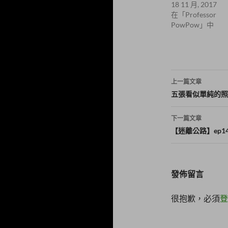
視
o
18 11 月, 2017
窗
k
在「Professor
中
(
開
在
PowPow」中
啟
新
)
視
窗
中
開
啟
)
文
上一篇文章
章
五張看似單純的照
導
下一篇文章
覽
【迷離公路】ep14
發佈留言
很抱歉，必須
登