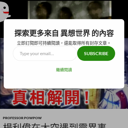
搜
異想世界
探索更多來自 異想世界 的內容
尋
跳
主要選單
至
立即訂閱即可持續閱讀，還能取得所有封存文章。
主
Type
SUBSCRIBE
要
your
內
email…
容
繼續閱讀
PROFESSOR POWPOW
楊利偉在太空遇到靈異事