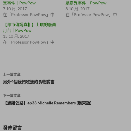
(
e
異事件｜PowPow
廳靈異事件｜PowPow
在
b
7 10 月, 2017
8 10 月, 2017
新
o
視
o
在「Professor PowPow」中
在「Professor PowPow」中
窗
k
中
(
【都市傳說真相】上環的廢棄
開
在
啟
新
月台｜PowPow
)
視
15 10 月, 2017
窗
中
在「Professor PowPow」中
開
啟
)
文
上一篇文章
章
另外5個我們吃進的食物謊言
導
下一篇文章
覽
【迷離公路】ep33 Michelle Remembers (廣東話)
發佈留言