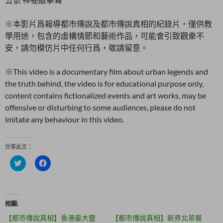
※本影片爲報導都市傳說及都市傳說真相的紀錄片，僅供教
學用途，包含的虛構情節和藝術作品，可能會引致觀衆不
安，請勿模仿片中任何行爲，敬請留意。
※This video is
a documentary film about urban legends and
the truth behind, the video is for educational purpose only,
content contains fictionalized events and art works, may be
offensive or disturbing to some audiences, please do not
imitate any behaviour in this video.
分享此文：
分
按
享
一
到
下
T
以
w
分
i
享
t
至
相關
t
F
e
a
【都市傳說真相】香港最大靈
【都市傳說真相】新界北茶餐
r
c