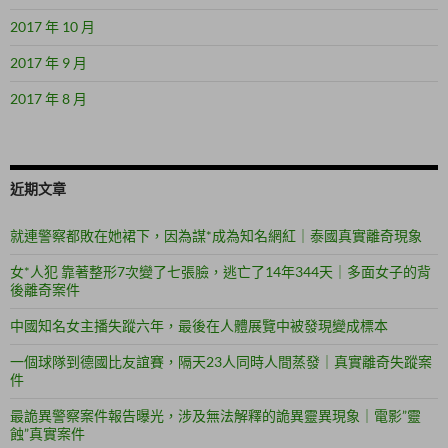
2017 年 10 月
2017 年 9 月
2017 年 8 月
近期文章
就連警察都敗在她裙下，因為謀*成為知名網紅｜泰國真實離奇現象
女*人犯 靠著整形7次變了七張臉，逃亡了14年344天｜多面女子的背
後離奇案件
中國知名女主播失蹤六年，最後在人體展覽中被發現變成標本
一個球隊到德國比友誼賽，隔天23人同時人間蒸發｜真實離奇失蹤案
件
最詭異警察案件報告曝光，涉及無法解釋的詭異靈異現象｜電影”靈
蝕”真實案件