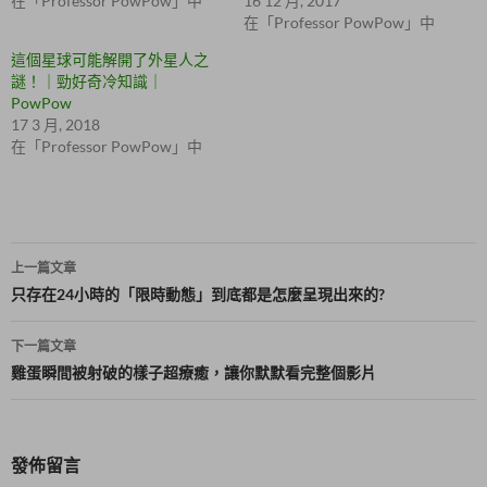
在「Professor PowPow」中
16 12 月, 2017
窗
k
在「Professor PowPow」中
中
(
開
在
啟
新
這個星球可能解開了外星人之
)
視
謎！｜勁好奇冷知識｜
窗
中
PowPow
開
啟
17 3 月, 2018
)
在「Professor PowPow」中
文
上一篇文章
章
只存在24小時的「限時動態」到底都是怎麼呈現出來的?
導
下一篇文章
覽
雞蛋瞬間被射破的樣子超療癒，讓你默默看完整個影片
發佈留言