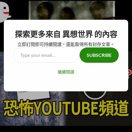
搜
異想世界
探索更多來自 異想世界 的內容
尋
跳
主要選單
至
立即訂閱即可持續閱讀，還能取得所有封存文章。
主
Type
SUBSCRIBE
要
your
內
email…
容
繼續閱讀