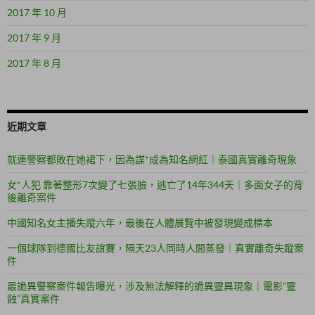
2017 年 10 月
2017 年 9 月
2017 年 8 月
近期文章
就連警察都敗在她裙下，因為謀*成為知名網紅｜泰國真實離奇現象
女*人犯 靠著整形7次變了七張臉，逃亡了14年344天｜多面女子的背
後離奇案件
中國知名女主播失蹤六年，最後在人體展覽中被發現變成標本
一個球隊到德國比友誼賽，隔天23人同時人間蒸發｜真實離奇失蹤案
件
最詭異警察案件報告曝光，涉及無法解釋的詭異靈異現象｜電影”靈
蝕”真實案件