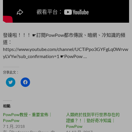
發達啦！！！ ☛訂閱PowPow都市傳說、暗網、冷知識的頻
道：
https://www.youtube.com/channel/UCTiPpo3GYFgLq0Wrvw
yLVYw?sub_confirmation=1 ☛PowPow …
分享此文：
分
按
享
一
到
下
T
以
w
分
i
享
t
至
相關
t
F
e
a
PowPow教授 – 重要宣佈｜
人類終於找到平行世界存在的
r
c
(
e
PowPow
證據？！｜勁好奇冷知識｜
在
b
7 1 月, 2018
PowPow
新
o
視
o