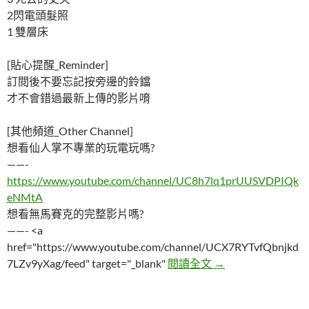
2閃電頭髮照
1 雙層床
[貼心提醒_Reminder]
訂閱後不要忘記按旁邊的鈴鐺
才不會錯過最新上傳的影片唷
[其他頻道_Other Channel]
想看仙人掌不專業的玩電玩嗎?
——-
https://www.youtube.com/channel/UC8h7lq1prUUSVDPIQk
eNMtA
想看無馬賽克的完整影片嗎?
——- <a
href="https://www.youtube.com/channel/UCX7RYTvfQbnjkd
五張看似單純的照
7LZv9yXag/feed" target="_blank"
閱讀全文
→