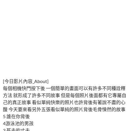
[今日影片內容_About]
每個相機快門按下後 一個簡單的畫面可以有許多不同種詮釋
方法 就形成了許多不同故事 但是每個照片後面都有它專屬自
己的真正故事 看似單純快樂的照片也許背後有著說不盡的心
酸 今天要來看另外五張看似單純的照片背後毛骨悚然的故事
5 誰在你背後
4游泳池的男孩
3 死去的丈夫