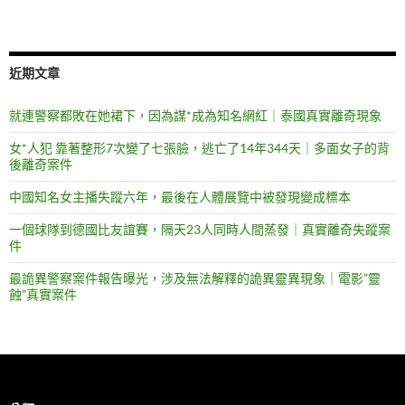
近期文章
就連警察都敗在她裙下，因為謀*成為知名網紅｜泰國真實離奇現象
女*人犯 靠著整形7次變了七張臉，逃亡了14年344天｜多面女子的背
後離奇案件
中國知名女主播失蹤六年，最後在人體展覽中被發現變成標本
一個球隊到德國比友誼賽，隔天23人同時人間蒸發｜真實離奇失蹤案
件
最詭異警察案件報告曝光，涉及無法解釋的詭異靈異現象｜電影”靈
蝕”真實案件