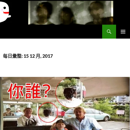
搜
異想世界
尋
跳
主要選單
至
主
要
每日彙整: 15 12 月, 2017
內
容