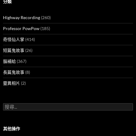
分類
Highway Recording
(260)
Professor PowPow
(185)
奇怪仙人掌
(414)
短篇鬼故事
(26)
腦補給
(367)
長篇鬼故事
(8)
靈異相片
(2)
搜
尋
關
鍵
字:
其他操作