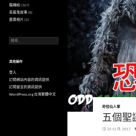
腦補給
(367)
長篇鬼故事
(8)
靈異相片
(2)
搜
尋
關
鍵
字:
其他操作
登入
訂閱網站內容的資訊提供
訂閱留言的資訊提供
WordPress.org 台灣繁體中文
奇怪仙人掌
五個聖
25 12 月, 2017