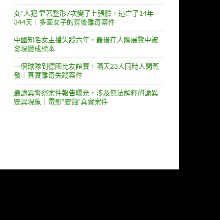
女*人犯 靠著整形7次變了七張臉，逃亡了14年
344天｜多面女子的背後離奇案件
中國知名女主播失蹤六年，最後在人體展覽中被
發現變成標本
一個球隊到德國比友誼賽，隔天23人同時人間蒸
發｜真實離奇失蹤案件
最詭異警察案件報告曝光，涉及無法解釋的詭異
靈異現象｜電影”靈蝕”真實案件