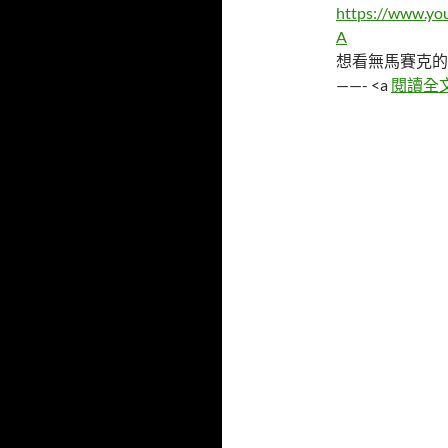
https://www.y
A
想看無馬賽克的
——- <a
閱讀全