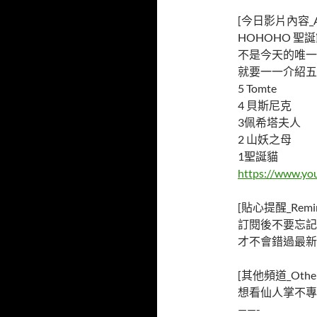
[今日影片內容_Ab
HOHOHO 
不是今天的唯一
就要一一介紹五
5 Tomte
4 貝斯尼克
3佩希塔夫人
2 山妖之母
1聖誕貓
https://www.y
[貼心提醒_Remin
訂閱後不要忘記
才不會錯過最新
[其他頻道_Other 
想看仙人掌不專
——-