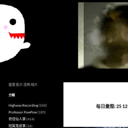
搜
異想世界
尋
靈異 影片 恐怖 相片
分類
Highway Recording
(260)
每日彙整: 25 12 
Professor PowPow
(185)
奇怪仙人掌
(414)
短篇鬼故事
(26)