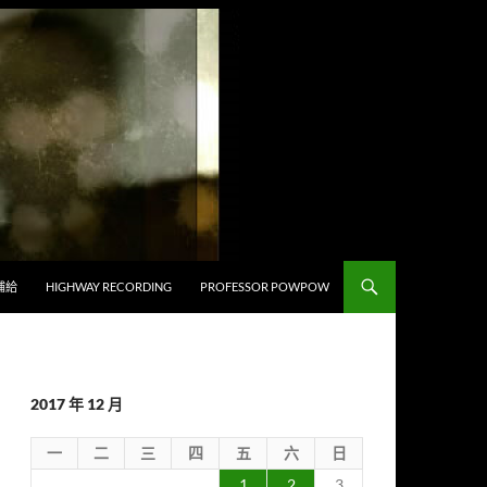
補給
HIGHWAY RECORDING
PROFESSOR POWPOW
2017 年 12 月
一
二
三
四
五
六
日
1
2
3