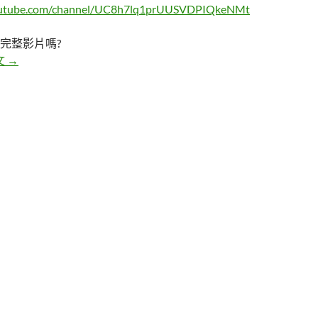
outube.com/channel/UC8h7lq1prUUSVDPIQkeNMt
完整影片嗎?
五個聖誕怪物都市傳說
文
→