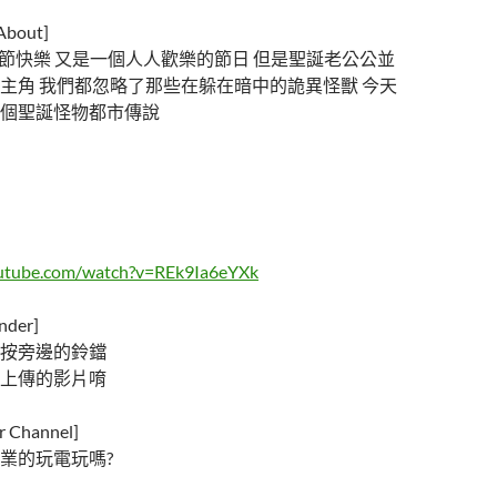
out]
聖誕節快樂 又是一個人人歡樂的節日 但是聖誕老公公並
主角 我們都忽略了那些在躲在暗中的詭異怪獸 今天
個聖誕怪物都市傳說
outube.com/watch?v=REk9Ia6eYXk
der]
按旁邊的鈴鐺
上傳的影片唷
Channel]
業的玩電玩嗎?