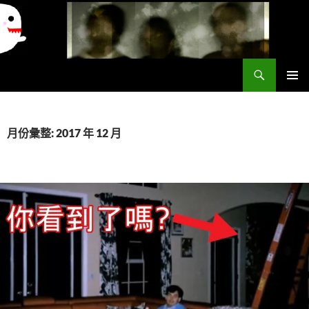
搜
異想世界
尋
跳
主要選單
至
主
要
月份彙整: 2017 年 12 月
內
容