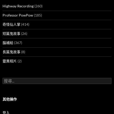
Highway Recording
(260)
Professor PowPow
(185)
奇怪仙人掌
(414)
短篇鬼故事
(26)
腦補給
(367)
長篇鬼故事
(8)
靈異相片
(2)
搜
尋
關
鍵
字:
其他操作
登入