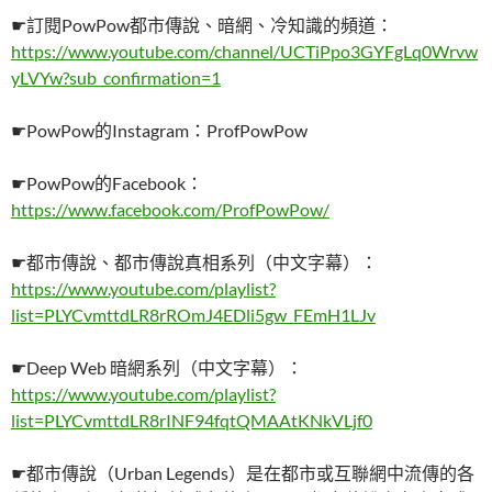
☛訂閱PowPow都市傳說、暗網、冷知識的頻道：
https://www.youtube.com/channel/UCTiPpo3GYFgLq0Wrvw
yLVYw?sub_confirmation=1
☛PowPow的Instagram：ProfPowPow
☛PowPow的Facebook：
https://www.facebook.com/ProfPowPow/
☛都市傳說、都市傳說真相系列（中文字幕）：
https://www.youtube.com/playlist?
list=PLYCvmttdLR8rROmJ4EDli5gw_FEmH1LJv
☛Deep Web 暗網系列（中文字幕）：
https://www.youtube.com/playlist?
list=PLYCvmttdLR8rINF94fqtQMAAtKNkVLjf0
☛都市傳說（Urban Legends）是在都市或互聯網中流傳的各