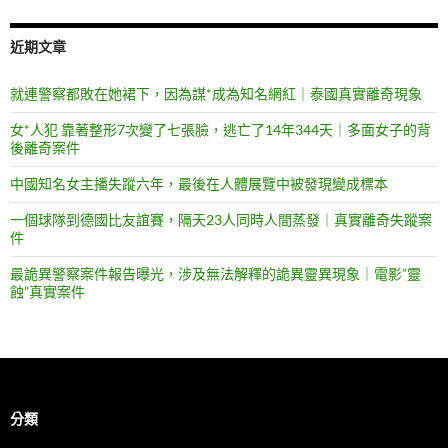
近期文章
就連警察都敗在她裙下，因為謀*成為知名網紅｜泰國真實離奇現象
女*人犯 靠著整形7次變了七張臉，逃亡了14年344天｜多面女子的背
後離奇案件
中國知名女主播失蹤六年，最後在人體展覽中被發現變成標本
一個球隊到德國比友誼賽，隔天23人同時人間蒸發｜真實離奇失蹤案
件
最詭異警察案件報告曝光，涉及無法解釋的詭異靈異現象｜電影”靈
蝕”真實案件
分類