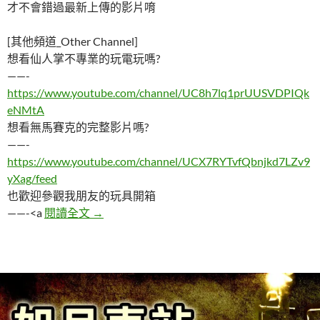
才不會錯過最新上傳的影片唷
[其他頻道_Other Channel]
想看仙人掌不專業的玩電玩嗎?
——-
https://www.youtube.com/channel/UC8h7lq1prUUSVDPIQk
eNMtA
想看無馬賽克的完整影片嗎?
——-
https://www.youtube.com/channel/UCX7RYTvfQbnjkd7LZv9
yXag/feed
也歡迎參觀我朋友的玩具開箱
千萬不要在夜晚拍照自拍
——-<a
閱讀全文
→