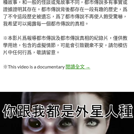
種故事，和一般的怪談或鬼故事不同，都市傳說多有事實或
證據證明其存在。都市傳說背後都存在一段有趣的歷史，爲
了不令這段歷史被遺忘，爲了都市傳說不再使人飽受驚嚇，
我希望可以揭露每一個都市傳說的真相。
※本影片爲報導都市傳說及都市傳說真相的紀錄片，僅供教
學用途，包含的虛擬情節，可能會引致觀衆不安，請勿模仿
片中任何行爲，敬請留意。
【都市傳說真相】如月車
※This video is a documentary
閱讀全文
→