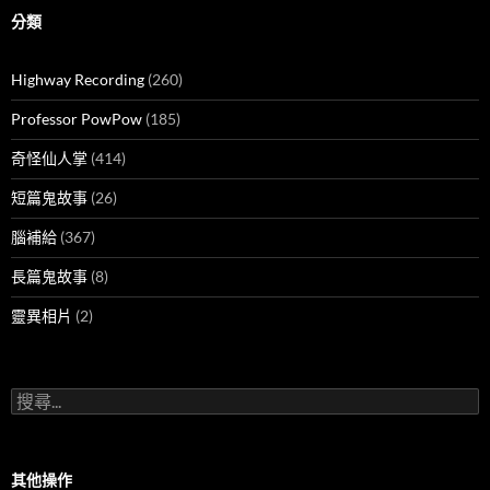
分類
Highway Recording
(260)
Professor PowPow
(185)
奇怪仙人掌
(414)
短篇鬼故事
(26)
腦補給
(367)
長篇鬼故事
(8)
靈異相片
(2)
搜
尋
關
鍵
字:
其他操作