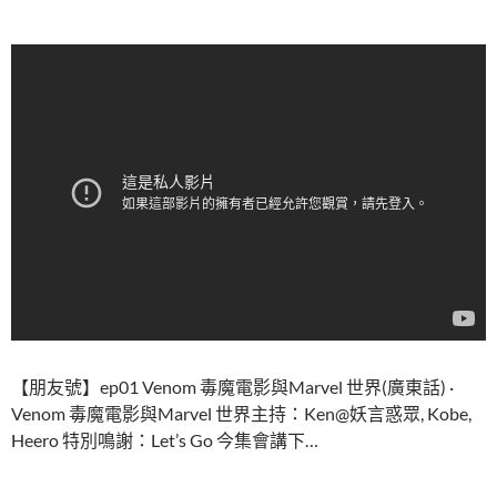
【朋友號】ep01 Venom 毒魔電影與Marvel 世界(廣東話) ·
Venom 毒魔電影與Marvel 世界主持：Ken@妖言惑眾, Kobe,
Heero 特別鳴謝：Let’s Go 今集會講下…