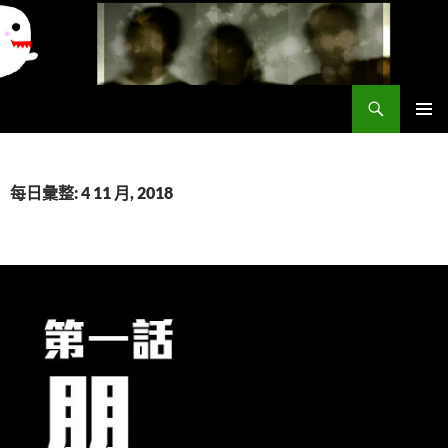
搜
異想世界
尋
跳
主要選單
至
主
要
每日彙整: 4 11 月, 2018
內
容