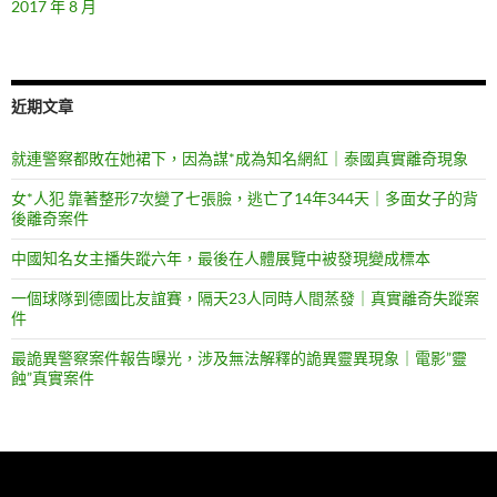
2017 年 8 月
近期文章
就連警察都敗在她裙下，因為謀*成為知名網紅｜泰國真實離奇現象
女*人犯 靠著整形7次變了七張臉，逃亡了14年344天｜多面女子的背
後離奇案件
中國知名女主播失蹤六年，最後在人體展覽中被發現變成標本
一個球隊到德國比友誼賽，隔天23人同時人間蒸發｜真實離奇失蹤案
件
最詭異警察案件報告曝光，涉及無法解釋的詭異靈異現象｜電影”靈
蝕”真實案件