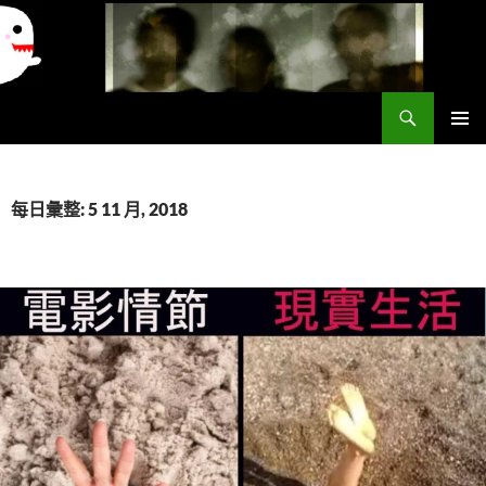
搜
異想世界
尋
跳
主要選單
至
主
要
每日彙整: 5 11 月, 2018
內
容