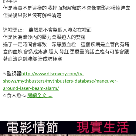
的事情
但是事實不是這樣的 我裡面想解釋的不會像電影那樣掉進去
但是後果影片沒有解釋清楚
這裡更正: 雖然是不會整個人淹沒在裡面
但是因為流沙內的壓力會壓迫人的雙腳
過了一定時間會導致 深靜脈血栓 這個疾病是血管內有堵
塞的血塊 會造成疼痛 腫大 發紅 更嚴重的話 血栓有可能會跟
著血流跑到肺部 造成肺栓塞
5 監視器
http://www.discovery.com/tv-
shows/mythbusters/mythbusters-database/maneuver-
around-laser-beam-alarm/
5個欺騙我們許久的電影情節迷思*更正版
4 食人魚<a
閱讀全文
→