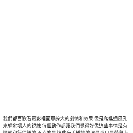
我們都喜歡看電影裡面那誇大的劇情和效果 像是爬進通風孔
來躲避壞人的視線 每個動作都讓我們覺得好像這些事情是有
邏輯和行得通的 不幸的是 這些身手矯捷的演員都只是螢幕上