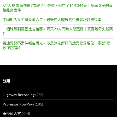
女*人犯 靠著整形7次變了七張臉，逃亡了14年344天｜多面女子的背
後離奇案件
中國知名女主播失蹤六年，最後在人體展覽中被發現變成標本
一個球隊到德國比友誼賽，隔天23人同時人間蒸發｜真實離奇失蹤案
件
最詭異警察案件報告曝光，涉及無法解釋的詭異靈異現象｜電影”靈
蝕”真實案件
分類
Highway Recording
(260)
Professor PowPow
(185)
奇怪仙人掌
(414)