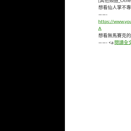
[其他頻道_Other 
想看仙人掌不專
——-
https://www.y
A
想看無馬賽克的
——- <a
閱讀全