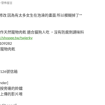
發佈留言
修改 因為有太多女生在泡澡的畫面 所以模糊掉了**
作天然寵物肉乾 適合貓狗人吃 ，沒有防腐劑調味料
://shopee.tw/twjerky
109282
天然寵物肉乾
126號信箱
der]
按旁邊的鈴鐺
上傳的影片唷