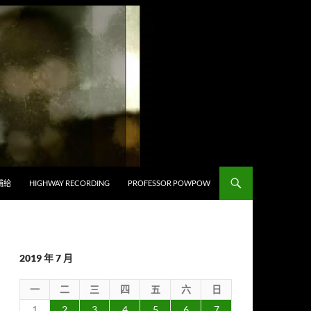
補給
HIGHWAY RECORDING
PROFESSOR POWPOW
2019 年 7 月
一
二
三
四
五
六
日
1
2
3
4
5
6
7