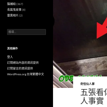
腦補給
(367)
長篇鬼故事
(8)
靈異相片
(2)
搜
尋
關
鍵
字:
其他操作
登入
訂閱網站內容的資訊提供
訂閱留言的資訊提供
WordPress.org 台灣繁體中文
奇怪仙人掌
五張看
人事實