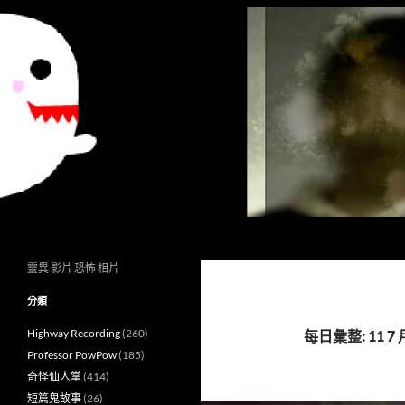
搜
異想世界
尋
靈異 影片 恐怖 相片
分類
Highway Recording
(260)
每日彙整: 11 7 月
Professor PowPow
(185)
奇怪仙人掌
(414)
短篇鬼故事
(26)