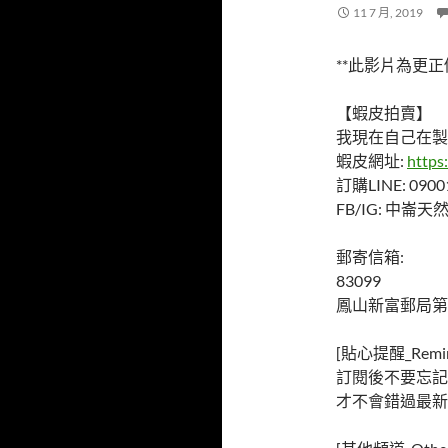
11 7 月, 2019
**此影片為更正
【蝦皮拍賣】
我現在自己在製
蝦皮網址:
https
訂購LINE: 0900
FB/IG: 中崙
郵寄信箱:
83099
鳳山新富郵局第
[貼心提醒_Remin
訂閱後不要忘記
才不會錯過最新