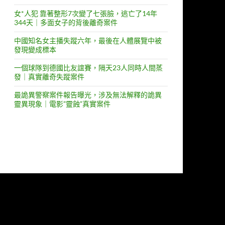
女*人犯 靠著整形7次變了七張臉，逃亡了14年
344天｜多面女子的背後離奇案件
中國知名女主播失蹤六年，最後在人體展覽中被
發現變成標本
一個球隊到德國比友誼賽，隔天23人同時人間蒸
發｜真實離奇失蹤案件
最詭異警察案件報告曝光，涉及無法解釋的詭異
靈異現象｜電影”靈蝕”真實案件