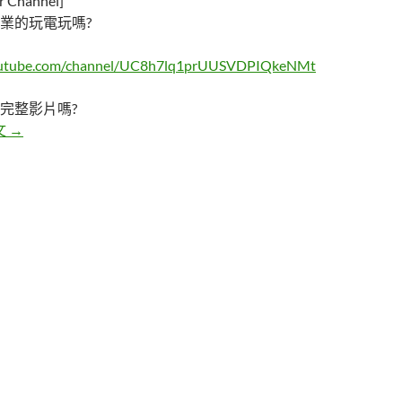
Channel]
業的玩電玩嗎?
outube.com/channel/UC8h7lq1prUUSVDPIQkeNMt
完整影片嗎?
五張看似正常照片背後隱藏的驚人事實
文
→