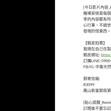
[今日影片內容_Ab
機場安檢是每個
李的內容都有所
心行事，不過世
發現的怪東西。
【蝦皮拍賣】
我現在自己在製
蝦皮網址:
https
訂購LINE: 0900
FB/IG: 中崙
郵寄信箱:
83099
鳳山新富郵局第
[貼心提醒_Remin
訂閱後不要忘記