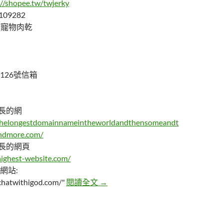
://shopee.tw/twjerky
109282
天然寵物肉乾
126號信箱
最長的網
thelongestdomainnameintheworldandthensomeandt
ndmore.com/
最長的網頁
highest-website.com/
d 網站:
你聽過最長的名字，那你聽過名字最
/chatwithigod.com/"
閱讀全文
→