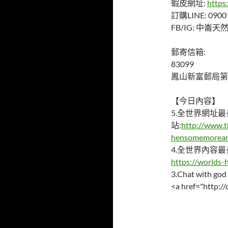
蝦皮網址:
https
訂購LINE: 0900
FB/IG: 中崙
郵寄信箱:
83099
鳳山新富郵局第
【今日內容】
5.全世界網址
站:
http://www.
hensomemorea
4.全世界內容
https://worlds-
3.Chat with go
<a href="http:/