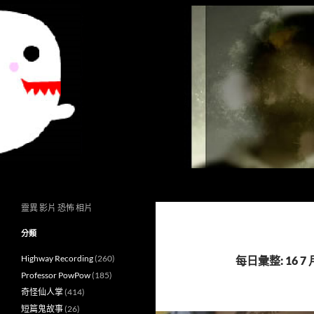
搜
異想世界
尋
靈異 影片 恐怖 相片
分類
Highway Recording
(260)
每日彙整: 16 7 月
Professor PowPow
(185)
奇怪仙人掌
(414)
短篇鬼故事
(26)