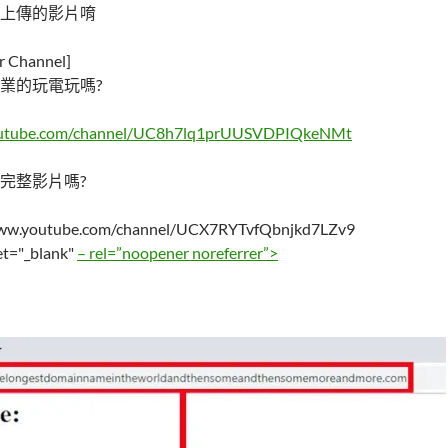
上傳的影片唷
Channel]
業的玩電玩嗎?
outube.com/channel/UC8h7lq1prUUSVDPIQkeNMt
完整影片嗎?
/www.youtube.com/channel/UCX7RYTvfQbnjkd7LZv9
et="_blank"
– rel=”noopener noreferrer”>