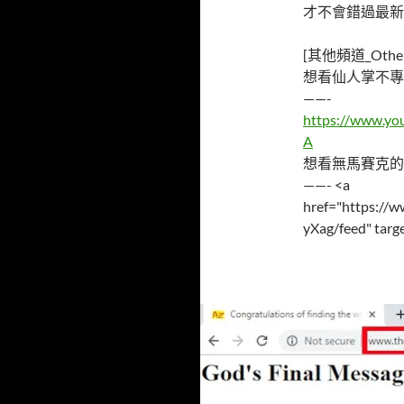
才不會錯過最新
[其他頻道_Other 
想看仙人掌不專
——-
https://www.y
A
想看無馬賽克的
——- <a
href="https:/
yXag/feed" targ