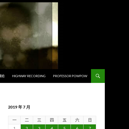
補給
HIGHWAY RECORDING
PROFESSOR POWPOW
2019 年 7 月
一
二
三
四
五
六
日
1
2
3
4
5
6
7