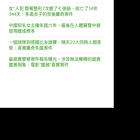
女*人犯 靠著整形7次變了七張臉，逃亡了14年
344天｜多面女子的背後離奇案件
中國知名女主播失蹤六年，最後在人體展覽中被
發現變成標本
一個球隊到德國比友誼賽，隔天23人同時人間蒸
發｜真實離奇失蹤案件
最詭異警察案件報告曝光，涉及無法解釋的詭異
靈異現象｜電影”靈蝕”真實案件