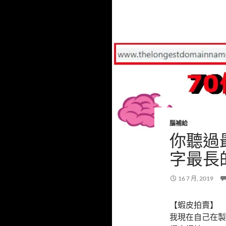
腦補給
你聽過
字最長
16 7 月, 2019
【蝦皮拍賣】
我現在自己在製