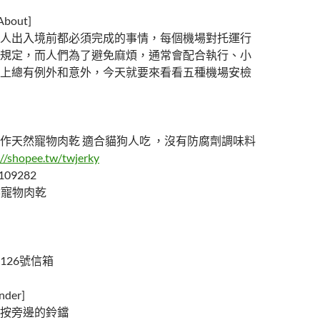
out]
人出入境前都必須完成的事情，每個機場對托運行
規定，而人們為了避免麻煩，通常會配合執行、小
上總有例外和意外，今天就要來看看五種機場安檢
作天然寵物肉乾 適合貓狗人吃 ，沒有防腐劑調味料
://shopee.tw/twjerky
109282
天然寵物肉乾
126號信箱
der]
按旁邊的鈴鐺