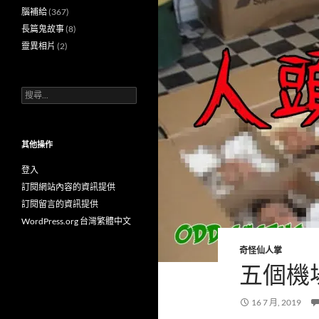
腦補給
(367)
長篇鬼故事
(8)
靈異相片
(2)
搜
尋
關
鍵
字:
其他操作
登入
訂閱網站內容的資訊提供
訂閱留言的資訊提供
WordPress.org 台灣繁體中文
奇怪仙人掌
五個機
16 7 月, 2019