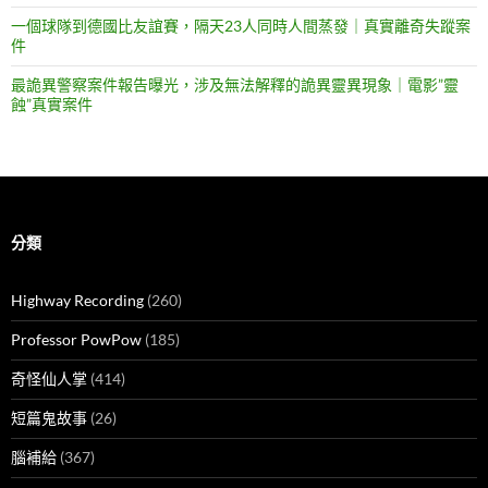
一個球隊到德國比友誼賽，隔天23人同時人間蒸發｜真實離奇失蹤案
件
最詭異警察案件報告曝光，涉及無法解釋的詭異靈異現象｜電影”靈
蝕”真實案件
分類
Highway Recording
(260)
Professor PowPow
(185)
奇怪仙人掌
(414)
短篇鬼故事
(26)
腦補給
(367)