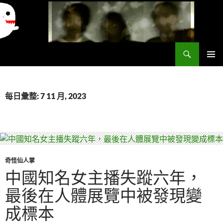
搜
異想世界
尋
跳
主要選單
至
主
要
每日彙整: 7 11 月, 2023
內
容
奇怪仙人掌
中國知名女主播失蹤六年，
最後在人體展覽中被發現變
成標本