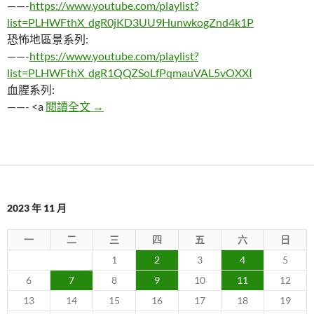
——-
https://www.youtube.com/playlist?
list=PLHWFthX_dgR0jKD3UU9HunwkogZnd4k1P
恐怖地區景系列:
——-
https://www.youtube.com/playlist?
list=PLHWFthX_dgR1QQZSoLfPqmauVAL5vOXXI
血腥系列:
中國知名女主播失蹤六年，最後在人體展覽
——- <a
閱讀全文
→
2023 年 11 月
一
二
三
四
五
六
日
1
2
3
4
5
6
7
8
9
10
11
12
13
14
15
16
17
18
19