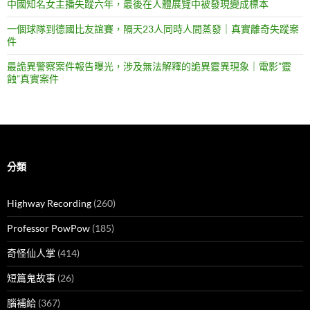
中國知名女主播失蹤六年，最後在人體展覽中被發現變成標本
一個球隊到德國比友誼賽，隔天23人同時人間蒸發｜真實離奇失蹤案
件
最詭異警察案件報告曝光，涉及無法解釋的詭異靈異現象｜電影”靈
蝕”真實案件
分類
Highway Recording
(260)
Professor PowPow
(185)
奇怪仙人掌
(414)
短篇鬼故事
(26)
腦補給
(367)