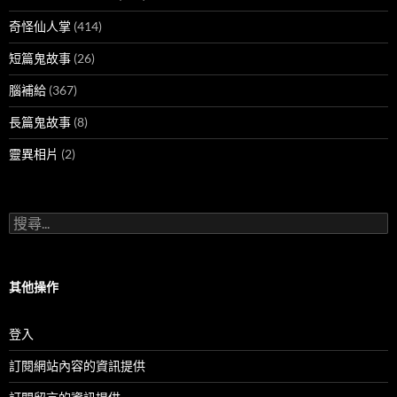
奇怪仙人掌
(414)
短篇鬼故事
(26)
腦補給
(367)
長篇鬼故事
(8)
靈異相片
(2)
搜
尋
關
鍵
字:
其他操作
登入
訂閱網站內容的資訊提供