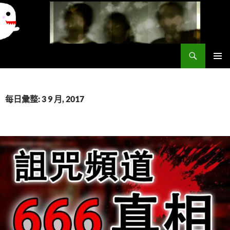
搜
異想世界
尋
跳
主要選單
至
主
要
每日彙整: 3 9 月, 2017
內
容