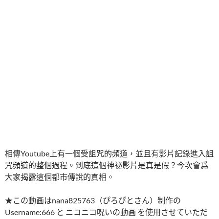
相傳Youtube上有一個受詛咒的頻道，並且有影片記錄進入詛
咒頻道的整個過程。到底這個神祕影片是真是假？今次會爲
大家揭露這個都市傳說的真相。
★この動画はnana825763（ぴろぴとさん）制作の
Username:666 と ニコニコ呪いの動画 を使用させていただ