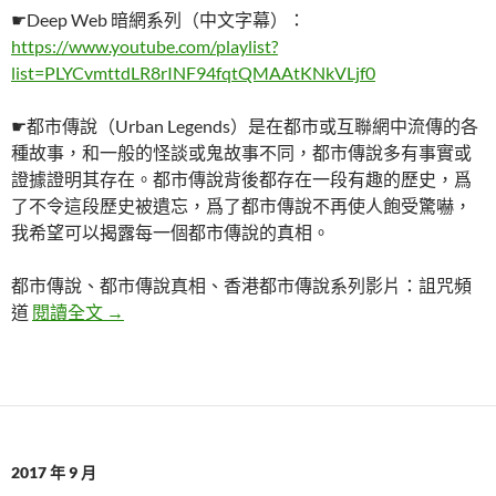
☛Deep Web 暗網系列（中文字幕）：
https://www.youtube.com/playlist?
list=PLYCvmttdLR8rINF94fqtQMAAtKNkVLjf0
☛都市傳說（Urban Legends）是在都市或互聯網中流傳的各
種故事，和一般的怪談或鬼故事不同，都市傳說多有事實或
證據證明其存在。都市傳說背後都存在一段有趣的歷史，爲
了不令這段歷史被遺忘，爲了都市傳說不再使人飽受驚嚇，
我希望可以揭露每一個都市傳說的真相。
都市傳說、都市傳說真相、香港都市傳說系列影片：詛咒頻
【都市傳說真相】Youtube詛咒頻道: 666真相｜Po
道
閱讀全文
→
2017 年 9 月