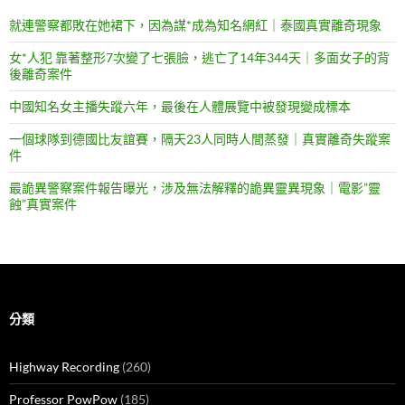
就連警察都敗在她裙下，因為謀*成為知名網紅｜泰國真實離奇現象
女*人犯 靠著整形7次變了七張臉，逃亡了14年344天｜多面女子的背
後離奇案件
中國知名女主播失蹤六年，最後在人體展覽中被發現變成標本
一個球隊到德國比友誼賽，隔天23人同時人間蒸發｜真實離奇失蹤案
件
最詭異警察案件報告曝光，涉及無法解釋的詭異靈異現象｜電影”靈
蝕”真實案件
分類
Highway Recording
(260)
Professor PowPow
(185)