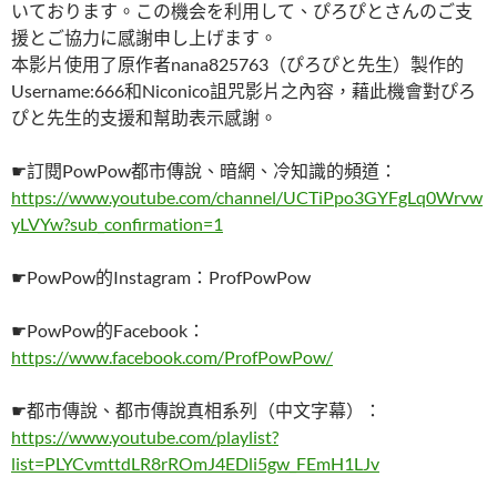
いております。この機会を利用して、ぴろぴとさんのご支
援とご協力に感謝申し上げます。
本影片使用了原作者nana825763（ぴろぴと先生）製作的
Username:666和Niconico詛咒影片之內容，藉此機會對ぴろ
ぴと先生的支援和幫助表示感謝。
☛訂閱PowPow都市傳說、暗網、冷知識的頻道：
https://www.youtube.com/channel/UCTiPpo3GYFgLq0Wrvw
yLVYw?sub_confirmation=1
☛PowPow的Instagram：ProfPowPow
☛PowPow的Facebook：
https://www.facebook.com/ProfPowPow/
☛都市傳說、都市傳說真相系列（中文字幕）：
https://www.youtube.com/playlist?
list=PLYCvmttdLR8rROmJ4EDli5gw_FEmH1LJv