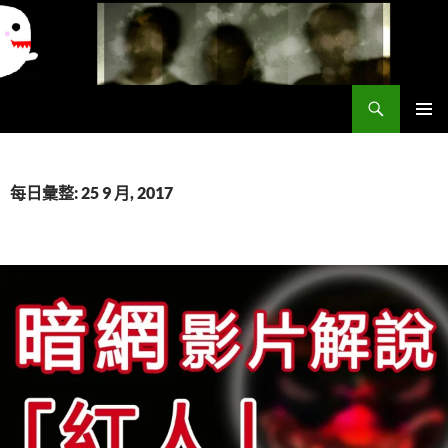
搜
異想世界
尋
跳
主要選單
至
主
要
每日彙整: 25 9 月, 2017
內
容