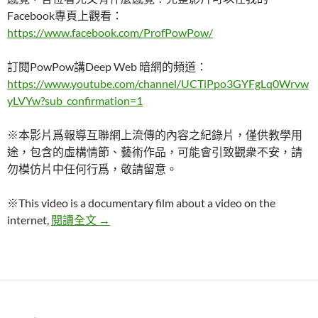
Facebook專頁上觀看：
https://www.facebook.com/ProfPowPow/
訂閱PowPow講Deep Web 暗網的頻道：
https://www.youtube.com/channel/UCTiPpo3GYFgLq0Wrvw
yLVYw?sub_confirmation=1
※本影片爲報導互聯網上流傳的內容之紀錄片，僅供教學用
途，包含的虛構情節、藝術作品，可能會引致觀衆不安，請
勿模仿片中任何行爲，敬請留意。
※This video is a documentary film about a video on the
【DEEP WEB 暗網探索】紅人影片解說 | Po
internet,
閱讀全文
→