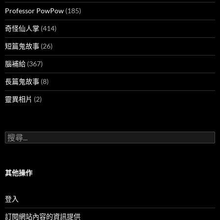
Professor PowPow
(185)
奇怪仙人掌
(414)
短篇鬼故事
(26)
腦補給
(367)
長篇鬼故事
(8)
靈異相片
(2)
搜
尋
關
鍵
字:
其他操作
登入
訂閱網站內容的資訊提供