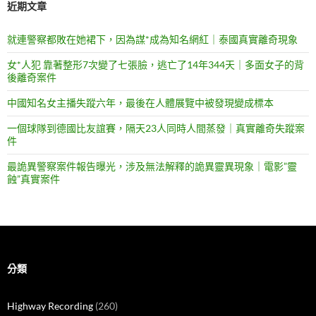
近期文章
就連警察都敗在她裙下，因為謀*成為知名網紅｜泰國真實離奇現象
女*人犯 靠著整形7次變了七張臉，逃亡了14年344天｜多面女子的背
後離奇案件
中國知名女主播失蹤六年，最後在人體展覽中被發現變成標本
一個球隊到德國比友誼賽，隔天23人同時人間蒸發｜真實離奇失蹤案
件
最詭異警察案件報告曝光，涉及無法解釋的詭異靈異現象｜電影”靈
蝕”真實案件
分類
Highway Recording
(260)