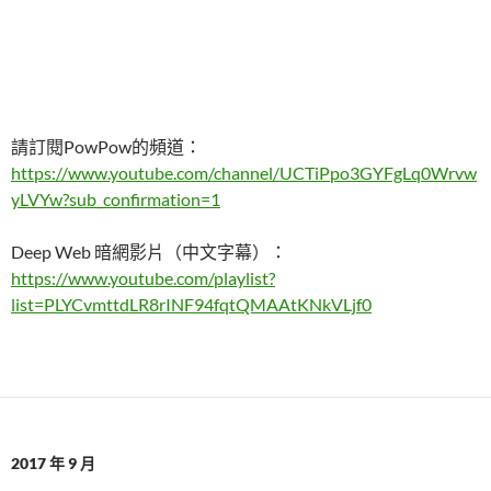
請訂閱PowPow的頻道：
https://www.youtube.com/channel/UCTiPpo3GYFgLq0Wrvw
yLVYw?sub_confirmation=1
Deep Web 暗網影片（中文字幕）：
https://www.youtube.com/playlist?
list=PLYCvmttdLR8rINF94fqtQMAAtKNkVLjf0
2017 年 9 月