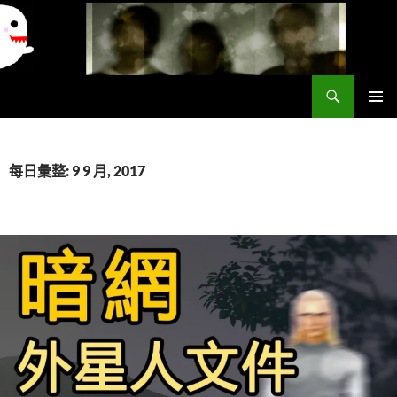
搜
異想世界
尋
跳
主要選單
至
主
要
每日彙整: 9 9 月, 2017
內
容