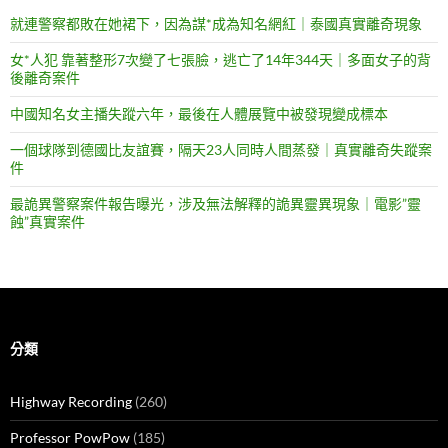
就連警察都敗在她裙下，因為謀*成為知名網紅｜泰國真實離奇現象
女*人犯 靠著整形7次變了七張臉，逃亡了14年344天｜多面女子的背
後離奇案件
中國知名女主播失蹤六年，最後在人體展覽中被發現變成標本
一個球隊到德國比友誼賽，隔天23人同時人間蒸發｜真實離奇失蹤案
件
最詭異警察案件報告曝光，涉及無法解釋的詭異靈異現象｜電影”靈
蝕”真實案件
分類
Highway Recording
(260)
Professor PowPow
(185)