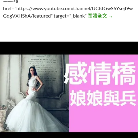
——-<a
href="https://www.youtube.com/channel/UC8tGwS6Ysejf9w
他惡夢中的De
GqgVXHShA/featured" target="_blank"
閱讀全文
→