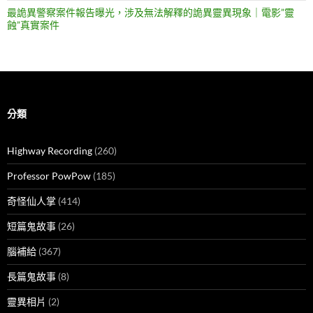
最詭異警察案件報告曝光，涉及無法解釋的詭異靈異現象｜電影”靈
蝕”真實案件
分類
Highway Recording
(260)
Professor PowPow
(185)
奇怪仙人掌
(414)
短篇鬼故事
(26)
腦補給
(367)
長篇鬼故事
(8)
靈異相片
(2)