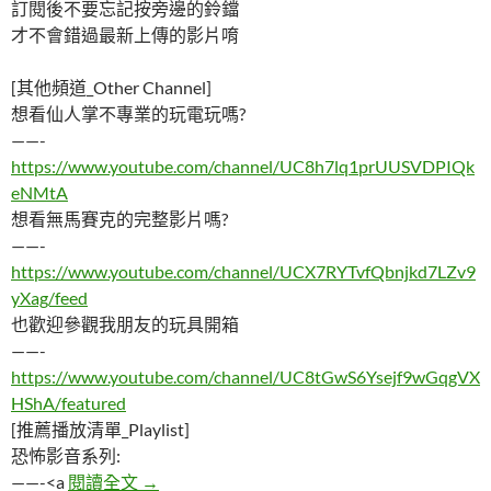
訂閱後不要忘記按旁邊的鈴鐺
才不會錯過最新上傳的影片唷
[其他頻道_Other Channel]
想看仙人掌不專業的玩電玩嗎?
——-
https://www.youtube.com/channel/UC8h7lq1prUUSVDPIQk
eNMtA
想看無馬賽克的完整影片嗎?
——-
https://www.youtube.com/channel/UCX7RYTvfQbnjkd7LZv9
yXag/feed
也歡迎參觀我朋友的玩具開箱
——-
https://www.youtube.com/channel/UC8tGwS6Ysejf9wGqgVX
HShA/featured
[推薦播放清單_Playlist]
恐怖影音系列:
五個驚人的諾查丹瑪斯2018預言
——-<a
閱讀全文
→