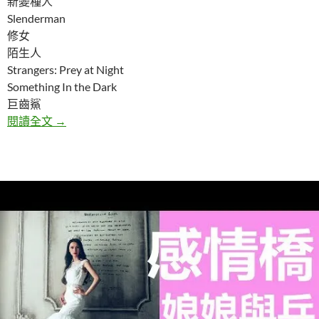
新變種人
Slenderman
修女
陌生人
Strangers: Prey at Night
Something In the Dark
巨齒鯊
九部值得期待的2018恐怖電影
閱讀全文
→