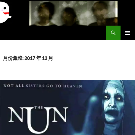
搜
異想世界
尋
跳
主要選單
至
主
要
月份彙整: 2017 年 12 月
內
容