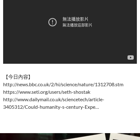
【今日內容】
http://news.bbc.co.uk/2/hi/science/nature/1312708.stm
https://www.seti.org/users/seth-shostak
http://www.dailymail.co.uk/sciencetech/article-
3405312/Could-humanity-s-century-Expe…