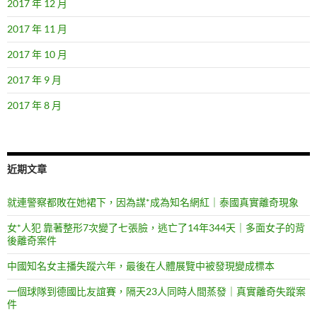
2017 年 12 月
2017 年 11 月
2017 年 10 月
2017 年 9 月
2017 年 8 月
近期文章
就連警察都敗在她裙下，因為謀*成為知名網紅｜泰國真實離奇現象
女*人犯 靠著整形7次變了七張臉，逃亡了14年344天｜多面女子的背
後離奇案件
中國知名女主播失蹤六年，最後在人體展覽中被發現變成標本
一個球隊到德國比友誼賽，隔天23人同時人間蒸發｜真實離奇失蹤案
件