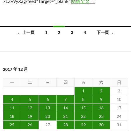
五張看似單純的照
7LZv9yXag/feed" target="_blank"
閱讀全文
→
文
← 上一頁
1
2
3
4
下一頁 →
章
導
覽
2017 年 12 月
一
二
三
四
五
六
日
1
2
3
4
5
6
7
8
9
10
11
12
13
14
15
16
17
18
19
20
21
22
23
24
25
26
27
28
29
30
31