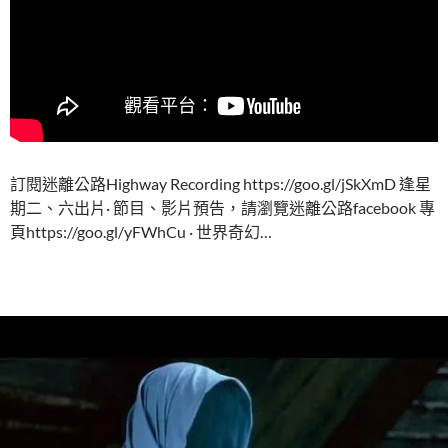
訂閱迷離公路Highway Recording https://goo.gl/jSkXmD 逢星
期二、六出片· 節目、影片預告，請瀏覽迷離公路facebook 專
頁https://goo.gl/yFWhCu · 世界奇幻…