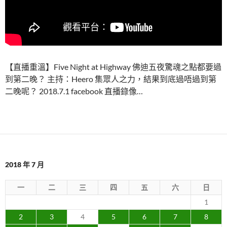
【直播重溫】Five Night at Highway 佛迪五夜驚魂之點都要過
到第二晚？ 主持：Heero 集眾人之力，結果到底過唔過到第
二晚呢？ 2018.7.1 facebook 直播錄像…
2018 年 7 月
一
二
三
四
五
六
日
1
2
3
4
5
6
7
8