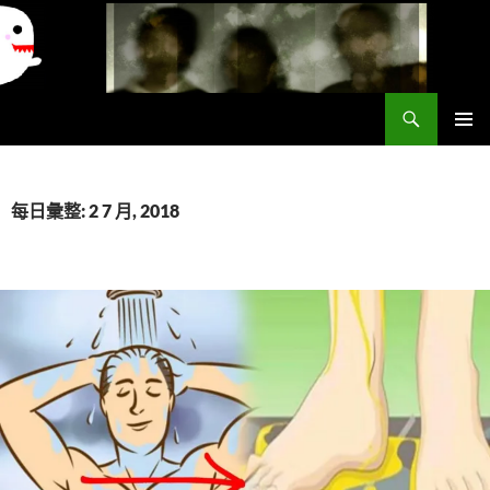
搜
異想世界
尋
跳
主要選單
至
主
要
每日彙整: 2 7 月, 2018
內
容