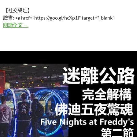
【社交網址】
臉書: <a href="https://goo.gl/hcXp1l" target="_blank"
五個你該在洗澡時順便尿尿的理由
閱讀全文
→