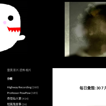
搜
異想世界
尋
靈異 影片 恐怖 相片
分類
Highway Recording
(260)
每日彙整: 30 7 月
Professor PowPow
(185)
奇怪仙人掌
(414)
短篇鬼故事
(26)