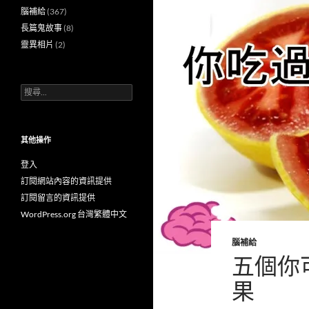
腦補給
(367)
長篇鬼故事
(8)
靈異相片
(2)
搜
尋
關
鍵
字:
其他操作
登入
訂閱網站內容的資訊提供
訂閱留言的資訊提供
WordPress.org 台灣繁體中文
腦補給
五個你
果