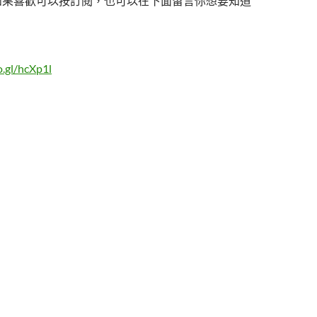
如果喜歡可以按訂閱，也可以在下面留言你想要知道
o.gl/hcXp1l