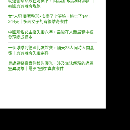
就連警察都敗在她裙下，因為謀*成為知名網紅｜
泰國真實離奇現象
女*人犯 靠著整形7次變了七張臉，逃亡了14年
344天｜多面女子的背後離奇案件
中國知名女主播失蹤六年，最後在人體展覽中被
發現變成標本
一個球隊到德國比友誼賽，隔天23人同時人間蒸
發｜真實離奇失蹤案件
最詭異警察案件報告曝光，涉及無法解釋的詭異
靈異現象｜電影”靈蝕”真實案件