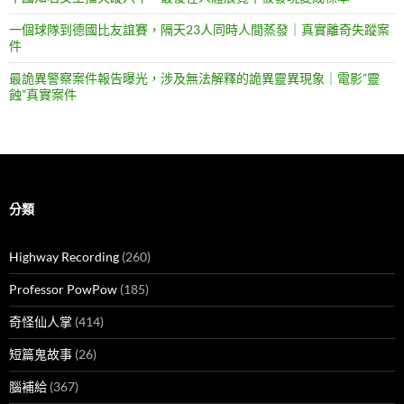
一個球隊到德國比友誼賽，隔天23人同時人間蒸發｜真實離奇失蹤案
件
最詭異警察案件報告曝光，涉及無法解釋的詭異靈異現象｜電影”靈
蝕”真實案件
分類
Highway Recording
(260)
Professor PowPow
(185)
奇怪仙人掌
(414)
短篇鬼故事
(26)
腦補給
(367)