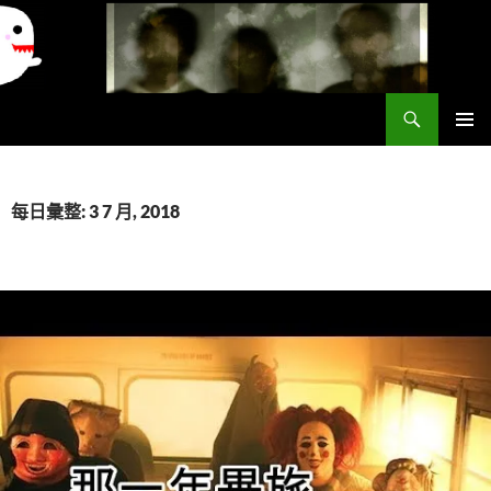
搜
異想世界
尋
跳
主要選單
至
主
要
每日彙整: 3 7 月, 2018
內
容