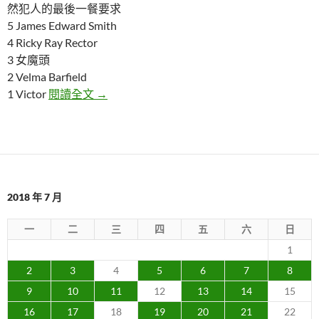
然犯人的最後一餐要求
5 James Edward Smith
4 Ricky Ray Rector
3 女魔頭
2 Velma Barfield
五個讓人毛骨悚然犯人的最後一餐要求
1 Victor
閱讀全文
→
2018 年 7 月
一
二
三
四
五
六
日
1
2
3
4
5
6
7
8
9
10
11
12
13
14
15
16
17
18
19
20
21
22