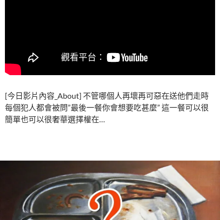
[今日影片內容_About] 不管哪個人再壞再可惡在送他們走時
每個犯人都會被問”最後一餐你會想要吃甚麼” 這一餐可以很
簡單也可以很奢華選擇權在…