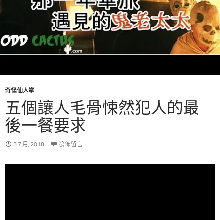
奇怪仙人掌
五個讓人毛骨悚然犯人的最
後一餐要求
3 7 月, 2018
發佈留言