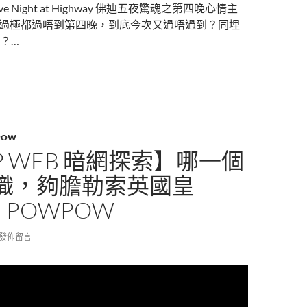
 Night at Highway 佛迪五夜驚魂之第四晚心情主
 上次過極都過唔到第四晚，到底今次又過唔過到？同埋
？…
POW
P WEB 暗網探索】哪一個
織，夠膽勒索英國皇
| POWPOW
發佈留言