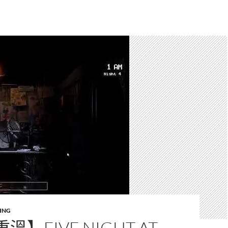
ING
】FIVE NIGHT AT