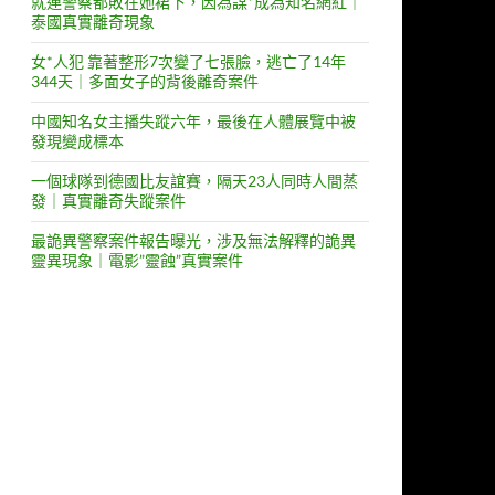
就連警察都敗在她裙下，因為謀*成為知名網紅｜
泰國真實離奇現象
女*人犯 靠著整形7次變了七張臉，逃亡了14年
344天｜多面女子的背後離奇案件
中國知名女主播失蹤六年，最後在人體展覽中被
發現變成標本
一個球隊到德國比友誼賽，隔天23人同時人間蒸
發｜真實離奇失蹤案件
最詭異警察案件報告曝光，涉及無法解釋的詭異
靈異現象｜電影”靈蝕”真實案件