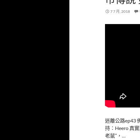
7 7 月, 2018
迷離公路ep4
持：Heero
老鼠”，…