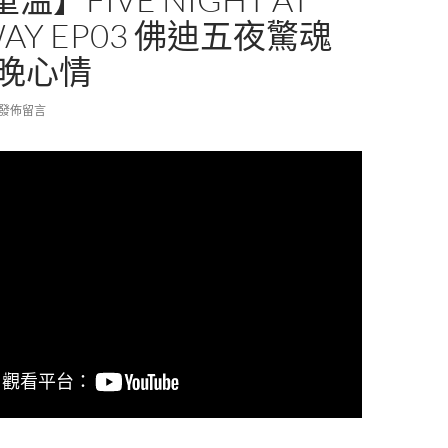
WAY EP03 佛迪五夜驚魂
四晚心情
發佈留言