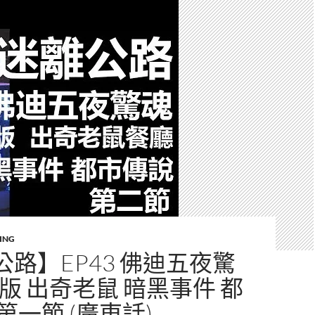
ING
路】EP43 佛迪五夜驚
版 出奇老鼠 暗黑事件 都
第一節 (廣東話)