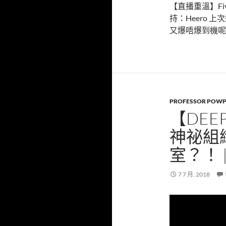
【直播重溫】Five
持：Heero
又爆唔爆到機呢
PROFESSOR POW
【DEE
神祕組
室？！ 
7 7 月, 2018