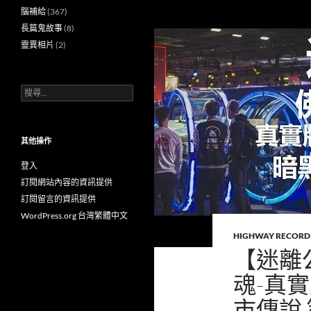
腦補給
(367)
長篇鬼故事
(8)
靈異相片
(2)
搜
尋
關
鍵
字:
其他操作
登入
訂閱網站內容的資訊提供
訂閱留言的資訊提供
WordPress.org 台灣繁體中文
HIGHWAY RECORD
【迷離公
魂-真實
市傳說 