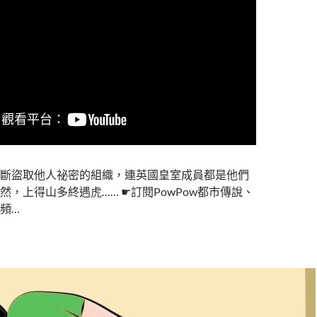
斷盜取他人祕密的組織，連英國皇室成員都是他們
然，上得山多終遇虎…… ☛訂閱PowPow都市傳說、
頻…