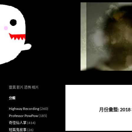
搜
異想世界
尋
靈異 影片 恐怖 相片
分類
Highway Recording
(260)
月份彙整: 2018 
Professor PowPow
(185)
奇怪仙人掌
(414)
短篇鬼故事
(26)