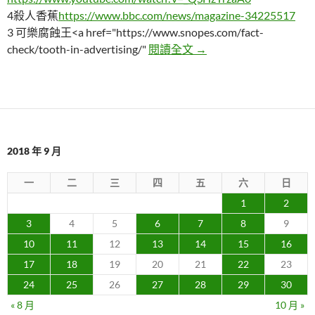
4殺人香蕉
https://www.bbc.com/news/magazine-34225517
3 可樂腐蝕王<a href="https://www.snopes.com/fact-
麥當勞漢堡可怕到不會腐
check/tooth-in-advertising/"
閱讀全文
→
2018 年 9 月
一
二
三
四
五
六
日
1
2
3
4
5
6
7
8
9
10
11
12
13
14
15
16
17
18
19
20
21
22
23
24
25
26
27
28
29
30
« 8 月
10 月 »