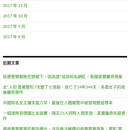
2017 年 11 月
2017 年 10 月
2017 年 9 月
2017 年 8 月
近期文章
就連警察都敗在她裙下，因為謀*成為知名網紅｜泰國真實離奇現象
女*人犯 靠著整形7次變了七張臉，逃亡了14年344天｜多面女子的背
後離奇案件
中國知名女主播失蹤六年，最後在人體展覽中被發現變成標本
一個球隊到德國比友誼賽，隔天23人同時人間蒸發｜真實離奇失蹤案
件
最詭異警察案件報告曝光，涉及無法解釋的詭異靈異現象｜電影”靈