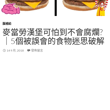
腦補給
麥當勞漢堡可怕到不會腐爛?
｜5個被誤會的食物迷思破解
14 9 月, 2018
發佈留言