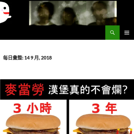
搜
異想世界
尋
跳
主要選單
至
主
要
每日彙整: 14 9 月, 2018
內
容