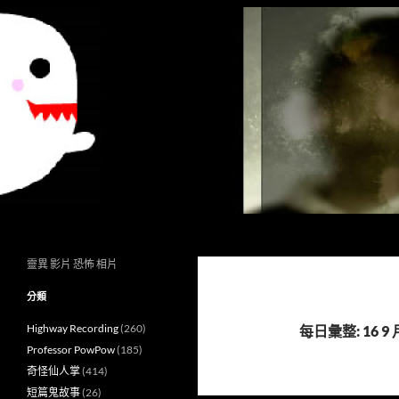
搜
異想世界
尋
靈異 影片 恐怖 相片
分類
Highway Recording
(260)
每日彙整: 16 9 月
Professor PowPow
(185)
奇怪仙人掌
(414)
短篇鬼故事
(26)