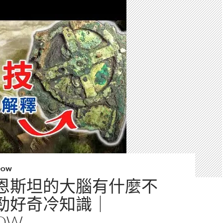
POW
恩斯坦的大腦有什麼不
勁好奇冷知識｜
OW