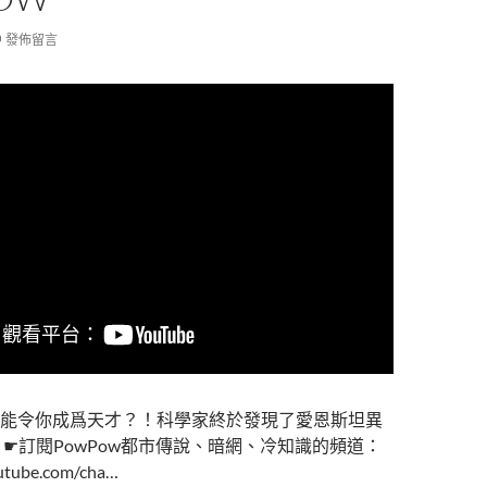
發佈留言
能令你成爲天才？！科學家終於發現了愛恩斯坦異
 ☛訂閱PowPow都市傳說、暗網、冷知識的頻道：
utube.com/cha…