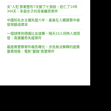
女*人犯 靠著整形7次變了七張臉，逃亡了14年
344天｜多面女子的背後離奇案件
中國知名女主播失蹤六年，最後在人體展覽中被
發現變成標本
一個球隊到德國比友誼賽，隔天23人同時人間蒸
發｜真實離奇失蹤案件
最詭異警察案件報告曝光，涉及無法解釋的詭異
靈異現象｜電影”靈蝕”真實案件