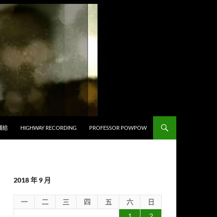
補給
HIGHWAY RECORDING
PROFESSOR POWPOW
2018 年 9 月
一
二
三
四
五
六
日
1
2