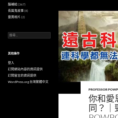
腦補給
(367)
長篇鬼故事
(8)
靈異相片
(2)
搜
尋
關
鍵
字:
其他操作
登入
訂閱網站內容的資訊提供
訂閱留言的資訊提供
WordPress.org 台灣繁體中文
PROFESSOR POW
你和愛
同？｜
POWP