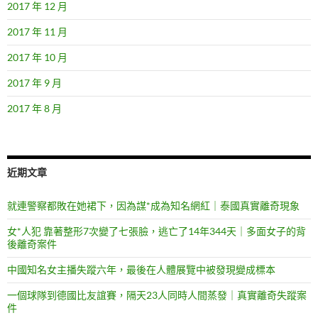
2017 年 12 月
2017 年 11 月
2017 年 10 月
2017 年 9 月
2017 年 8 月
近期文章
就連警察都敗在她裙下，因為謀*成為知名網紅｜泰國真實離奇現象
女*人犯 靠著整形7次變了七張臉，逃亡了14年344天｜多面女子的背
後離奇案件
中國知名女主播失蹤六年，最後在人體展覽中被發現變成標本
一個球隊到德國比友誼賽，隔天23人同時人間蒸發｜真實離奇失蹤案
件