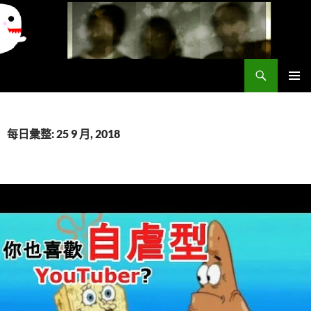
搜
異想世界
尋
跳
主要選單
至
主
要
每日彙整: 25 9 月, 2018
內
容