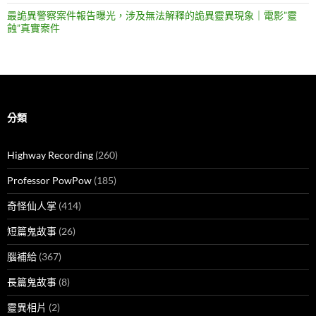
最詭異警察案件報告曝光，涉及無法解釋的詭異靈異現象｜電影”靈
蝕”真實案件
分類
Highway Recording
(260)
Professor PowPow
(185)
奇怪仙人掌
(414)
短篇鬼故事
(26)
腦補給
(367)
長篇鬼故事
(8)
靈異相片
(2)