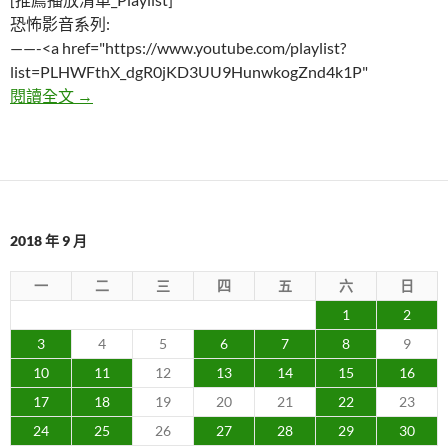
恐怖影音系列:
——-<a href="https://www.youtube.com/playlist?
list=PLHWFthX_dgR0jKD3UU9HunwkogZnd4k1P"
五個2018年不要嘗試的網路挑戰
閱讀全文
→
2018 年 9 月
一
二
三
四
五
六
日
1
2
3
4
5
6
7
8
9
10
11
12
13
14
15
16
17
18
19
20
21
22
23
24
25
26
27
28
29
30