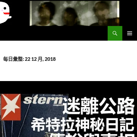
搜
異想世界
尋
跳
主要選單
至
主
要
每日彙整: 22 12 月, 2018
內
容