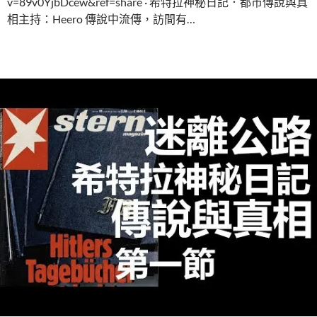
v=89v0YjbDcew&ref=share · 希特拉神秘日記．都市傳說與真
相主持：Heero 傳說中流傳，訪間有…