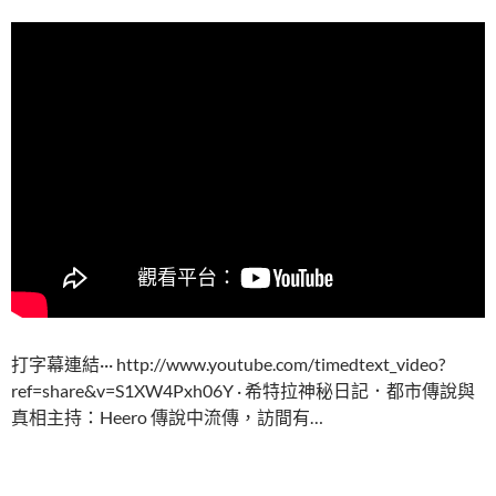
打字幕連結··· http://www.youtube.com/timedtext_video?
ref=share&v=S1XW4Pxh06Y · 希特拉神秘日記．都市傳說與
真相主持：Heero 傳說中流傳，訪間有…