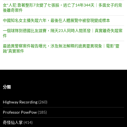
女*人犯 靠著整形7次變了七張臉，逃亡了14年344天｜多面女子的背
後離奇案件
中國知名女主播失蹤六年，最後在人體展覽中被發現變成標本
一個球隊到德國比友誼賽，隔天23人同時人間蒸發｜真實離奇失蹤案
件
最詭異警察案件報告曝光，涉及無法解釋的詭異靈異現象｜電影”靈
蝕”真實案件
分類
Highway Recording
(260)
Professor PowPow
(185)
奇怪仙人掌
(414)