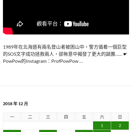
1989年在北海道有兩名登山者被困山中，警方循着一個巨型
的SOS文字成功拯救兩人，卻無意中揭發了更大的謎團…… ☛
PowPow的Instagram：ProfPowPow …
2018 年 12 月
一
二
三
四
五
六
日
1
2