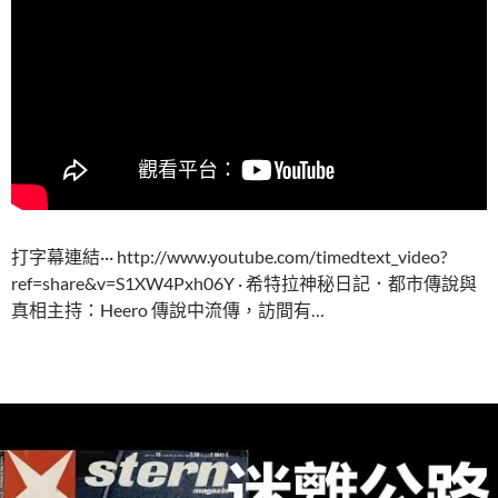
打字幕連結··· http://www.youtube.com/timedtext_video?
ref=share&v=S1XW4Pxh06Y · 希特拉神秘日記．都市傳說與
真相主持：Heero 傳說中流傳，訪間有…