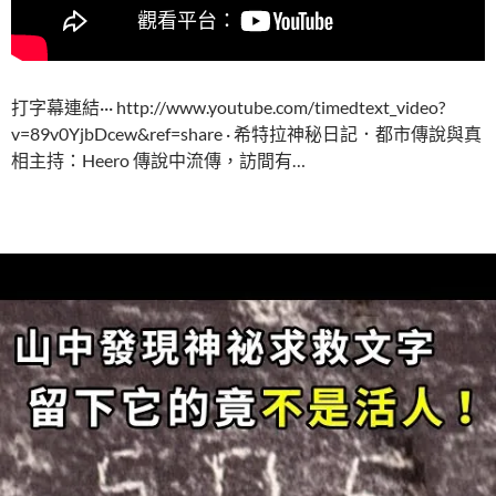
打字幕連結··· http://www.youtube.com/timedtext_video?
v=89v0YjbDcew&ref=share · 希特拉神秘日記．都市傳說與真
相主持：Heero 傳說中流傳，訪間有…