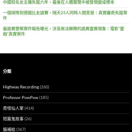
中國知名女主播失蹤六年，最後在人體展覽中被發現變成標本
一個球隊到德國比友誼賽，隔天23人同時人間蒸發｜真實離奇失蹤案
件
最詭異警察案件報告曝光，涉及無法解釋的詭異靈異現象｜電影”靈
蝕”真實案件
分類
Highway Recording
(260)
Professor PowPow
(185)
奇怪仙人掌
(414)
短篇鬼故事
(26)
腦補給
(367)