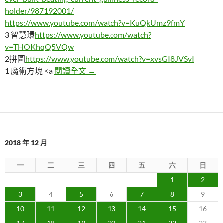
holder/987192001/
https://www.youtube.com/watch?v=KuQkUmz9fmY
3 智慧環
https://www.youtube.com/watch?
v=THOKhqQ5VQw
2拼圖
https://www.youtube.com/watch?v=xvsGI8JVSvI
看這個人怎麼轉完這顆超大顆17X17
1 魔術方塊 <a
閱讀全文
→
2018 年 12 月
一
二
三
四
五
六
日
1
2
3
4
5
6
7
8
9
10
11
12
13
14
15
16
17
18
19
20
21
22
23