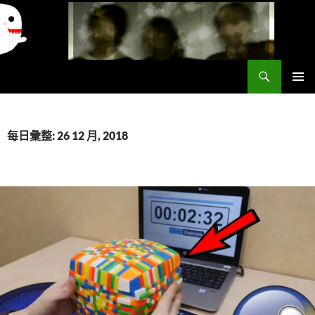
搜
異想世界
尋
跳
主要選單
至
主
要
每日彙整: 26 12 月, 2018
內
容