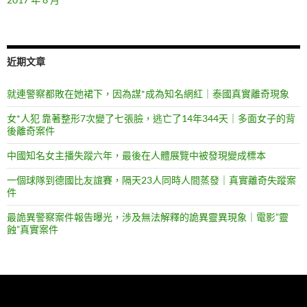
近期文章
就連警察都敗在她裙下，因為謀*成為知名網紅｜泰國真實離奇現象
女*人犯 靠著整形7次變了七張臉，逃亡了14年344天｜多面女子的背
後離奇案件
中國知名女主播失蹤六年，最後在人體展覽中被發現變成標本
一個球隊到德國比友誼賽，隔天23人同時人間蒸發｜真實離奇失蹤案
件
最詭異警察案件報告曝光，涉及無法解釋的詭異靈異現象｜電影”靈
蝕”真實案件