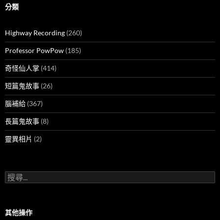
分類
Highway Recording
(260)
Professor PowPow
(185)
奇怪仙人掌
(414)
短篇鬼故事
(26)
腦補給
(367)
長篇鬼故事
(8)
靈異相片
(2)
搜
尋
關
鍵
字:
其他操作