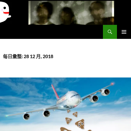
搜
異想世界
尋
跳
主要選單
至
主
要
每日彙整: 28 12 月, 2018
內
容