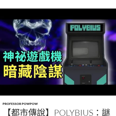
PROFESSOR POWPOW
【都市傳說】POLYBIUS：謎