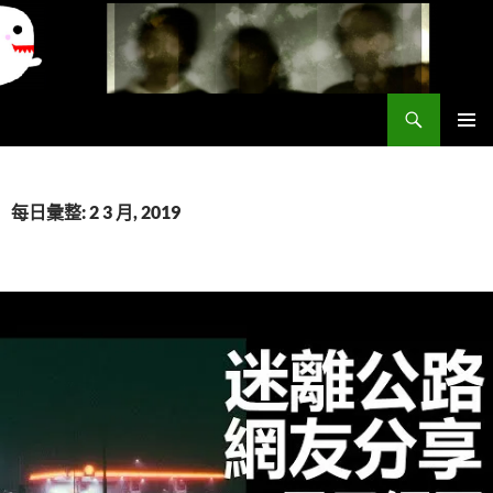
搜
異想世界
尋
跳
主要選單
至
主
要
每日彙整: 2 3 月, 2019
內
容