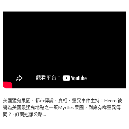
美國猛鬼果園．都市傳說．真相．靈異事件主持：Heero 被
譽為美國最猛鬼地點之一既Myrtles 果園，到底有咩靈異傳
聞？ · 訂閱迷離公路…