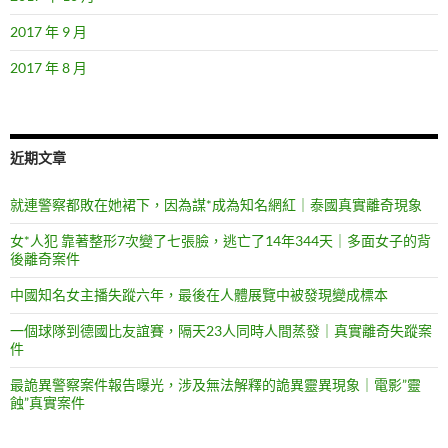
2017 年 9 月
2017 年 8 月
近期文章
就連警察都敗在她裙下，因為謀*成為知名網紅｜泰國真實離奇現象
女*人犯 靠著整形7次變了七張臉，逃亡了14年344天｜多面女子的背
後離奇案件
中國知名女主播失蹤六年，最後在人體展覽中被發現變成標本
一個球隊到德國比友誼賽，隔天23人同時人間蒸發｜真實離奇失蹤案
件
最詭異警察案件報告曝光，涉及無法解釋的詭異靈異現象｜電影”靈
蝕”真實案件