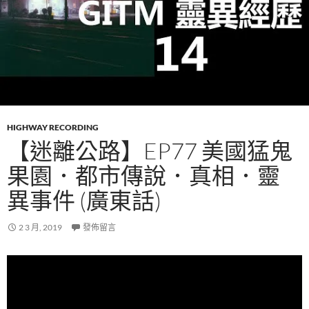
HIGHWAY RECORDING
【迷離公路】EP77 美國猛鬼
果園．都市傳說．真相．靈
異事件 (廣東話)
2 3 月, 2019
發佈留言