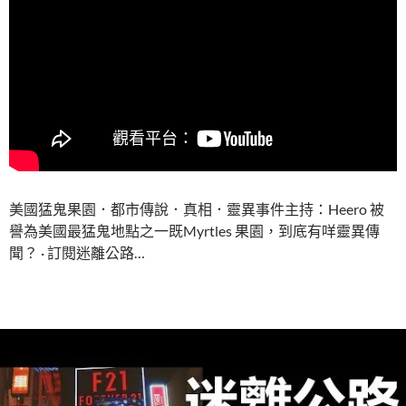
美國猛鬼果園．都市傳說．真相．靈異事件主持：Heero 被
譽為美國最猛鬼地點之一既Myrtles 果園，到底有咩靈異傳
聞？ · 訂閱迷離公路…