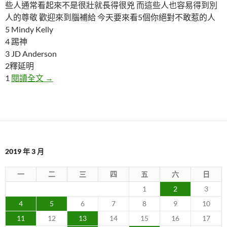
些人通常看起來不是很壯就長得很兇 而這些人也容易得到別
人的尊敬 歡迎來到腦補給 今天要來看5個你絕對不敢惹的人
5 Mindy Kelly
4 踢神
3 JD Anderson
2釋延明
5個你絕對不敢惹的人
1
閱讀全文
→
2019 年 3 月
一
二
三
四
五
六
日
1
2
3
4
5
6
7
8
9
10
11
12
13
14
15
16
17