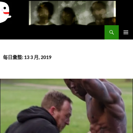
搜
異想世界
尋
跳
主要選單
至
主
要
每日彙整: 13 3 月, 2019
內
容