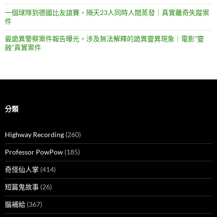
一個球隊到德國比友誼賽，隔天23人同時人間蒸發｜真實離奇失蹤案
件
最詭異警察案件報告曝光，涉及無法解釋的詭異靈異現象｜電影”靈
蝕”真實案件
分類
Highway Recording
(260)
Professor PowPow
(185)
奇怪仙人掌
(414)
短篇鬼故事
(26)
腦補給
(367)