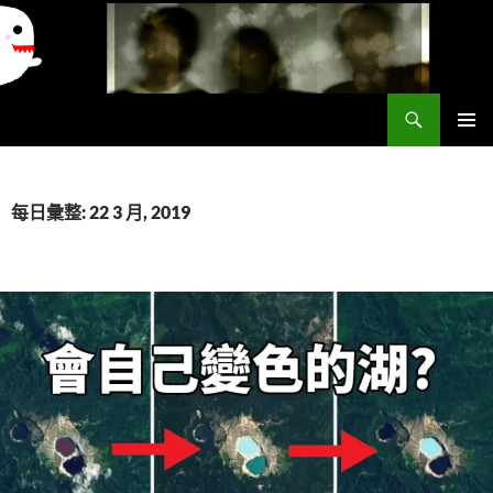
搜
異想世界
尋
跳
主要選單
至
主
要
每日彙整: 22 3 月, 2019
內
容