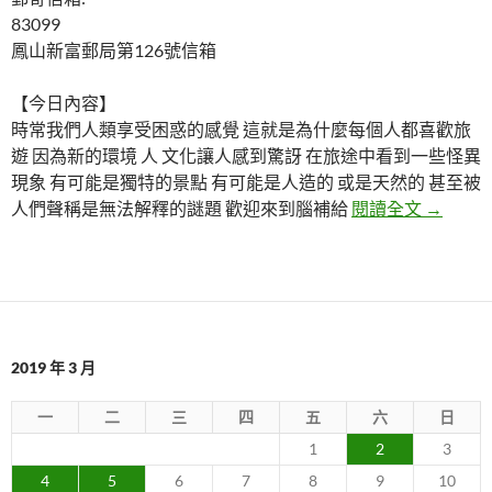
83099
鳳山新富郵局第126號信箱
【今日內容】
時常我們人類享受困惑的感覺 這就是為什麼每個人都喜歡旅
遊 因為新的環境 人 文化讓人感到驚訝 在旅途中看到一些怪異
現象 有可能是獨特的景點 有可能是人造的 或是天然的 甚至被
5個科
人們聲稱是無法解釋的謎題 歡迎來到腦補給
閱讀全文
→
2019 年 3 月
一
二
三
四
五
六
日
1
2
3
4
5
6
7
8
9
10