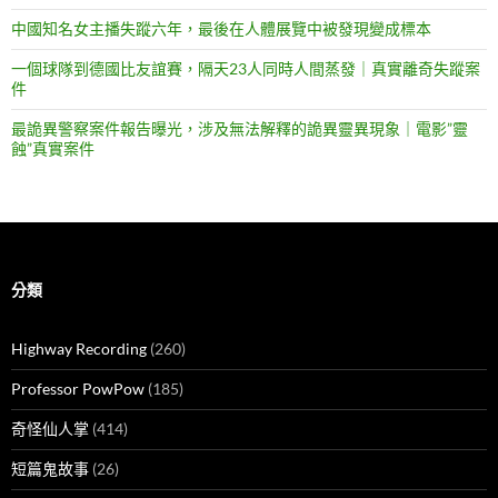
中國知名女主播失蹤六年，最後在人體展覽中被發現變成標本
一個球隊到德國比友誼賽，隔天23人同時人間蒸發｜真實離奇失蹤案
件
最詭異警察案件報告曝光，涉及無法解釋的詭異靈異現象｜電影”靈
蝕”真實案件
分類
Highway Recording
(260)
Professor PowPow
(185)
奇怪仙人掌
(414)
短篇鬼故事
(26)