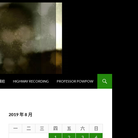
補給
HIGHWAY RECORDING
PROFESSOR POWPOW
2019 年 8 月
一
二
三
四
五
六
日
1
2
3
4