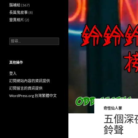
腦補給
(367)
長篇鬼故事
(8)
靈異相片
(2)
搜
尋
關
鍵
字:
其他操作
登入
訂閱網站內容的資訊提供
訂閱留言的資訊提供
WordPress.org 台灣繁體中文
奇怪仙人掌
五個深
鈴聲