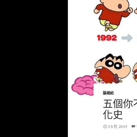
腦補給
五個你
化史
5 8 月, 2019