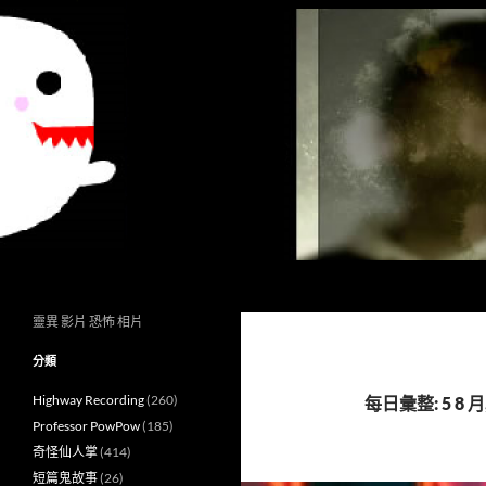
搜
異想世界
尋
靈異 影片 恐怖 相片
分類
Highway Recording
(260)
每日彙整: 5 8 月,
Professor PowPow
(185)
奇怪仙人掌
(414)
短篇鬼故事
(26)