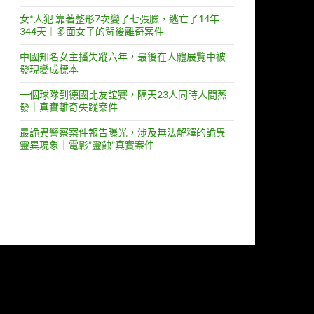
女*人犯 靠著整形7次變了七張臉，逃亡了14年
344天｜多面女子的背後離奇案件
中國知名女主播失蹤六年，最後在人體展覽中被
發現變成標本
一個球隊到德國比友誼賽，隔天23人同時人間蒸
發｜真實離奇失蹤案件
最詭異警察案件報告曝光，涉及無法解釋的詭異
靈異現象｜電影”靈蝕”真實案件