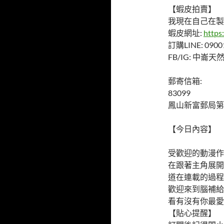
【蝦皮拍賣】
我現在自己在製
蝦皮網址:
https
訂購LINE: 0900
FB/IG: 中崙
郵寄信箱:
83099
鳳山新富郵局第
【今日內容】
受歡迎的動漫作
在跟著主角展開
道在連載的過程
歡迎來到腦補給
看有沒有你最愛
【貼心提醒】