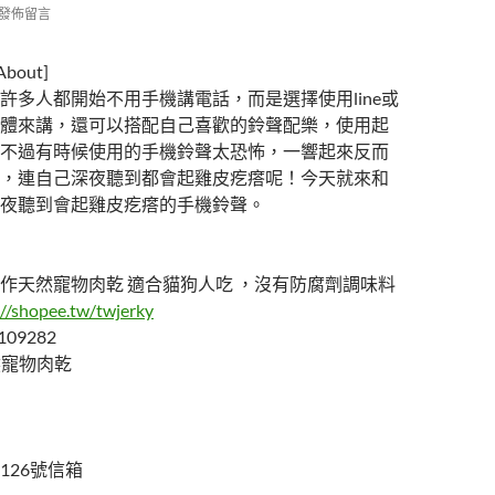
發佈留言
out]
許多人都開始不用手機講電話，而是選擇使用line或
體來講，還可以搭配自己喜歡的鈴聲配樂，使用起
不過有時候使用的手機鈴聲太恐怖，一響起來反而
，連自己深夜聽到都會起雞皮疙瘩呢！今天就來和
夜聽到會起雞皮疙瘩的手機鈴聲。
作天然寵物肉乾 適合貓狗人吃 ，沒有防腐劑調味料
://shopee.tw/twjerky
109282
天然寵物肉乾
126號信箱