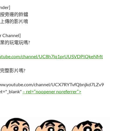
der]
按旁邊的鈴鐺
上傳的影片唷
Channel]
業的玩電玩嗎?
outube.com/channel/UC8h7lq1prUUSVDPIQkeNMt
完整影片嗎?
/www.youtube.com/channel/UCX7RYTvfQbnjkd7LZv9
et="_blank"
– rel=”noopener noreferrer”>