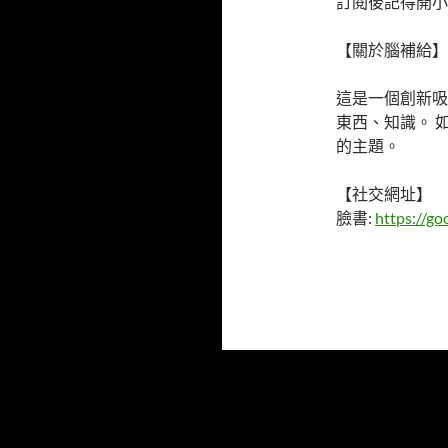
訂閱後記得開小
【關於腦補給】
這是一個創新吸
東西、知識。 
的主題。
【社交網址】
臉書:
https://go