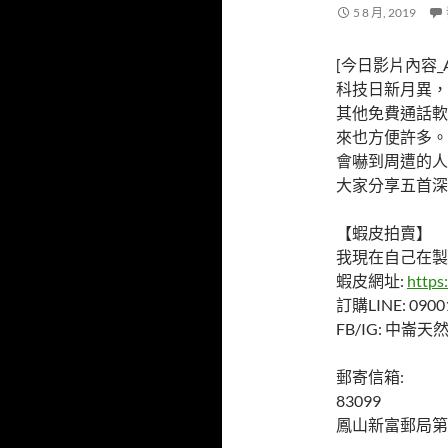
5 8 月, 2019
[今日影片內容_Ab
科技日新月異，
其他免費通話軟
來也方便許多。
會嚇到周遭的人
大家分享五首深
【蝦皮拍賣】
我現在自己在製
蝦皮網址:
https
訂購LINE: 0900
FB/IG: 中崙
郵寄信箱:
83099
鳳山新富郵局第