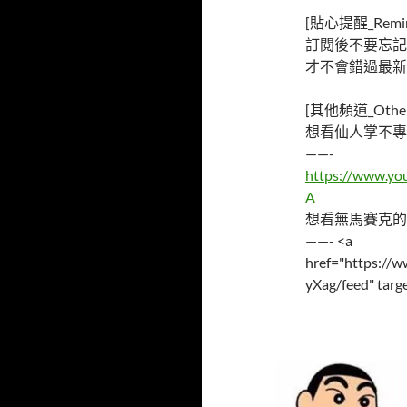
[貼心提醒_Remin
訂閱後不要忘記
才不會錯過最新
[其他頻道_Other 
想看仙人掌不專
——-
https://www.y
A
想看無馬賽克的
——- <a
href="https:/
yXag/feed" targ