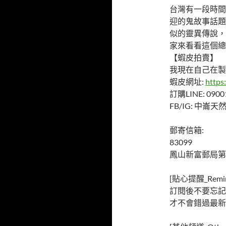
台灣有一段時間
迎的鬼故事話題
似的靈異傳說，
家來看看這個總
【蝦皮拍賣】
我現在自己在製
蝦皮網址:
https
訂購LINE: 0900
FB/IG: 中崙
郵寄信箱:
83099
鳳山新富郵局第
[貼心提醒_Remin
訂閱後不要忘記
才不會錯過最新