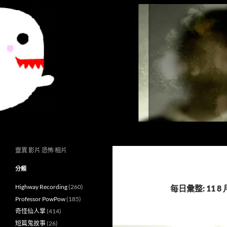
搜
異想世界
尋
靈異 影片 恐怖 相片
分類
Highway Recording
(260)
每日彙整: 11 8 月
Professor PowPow
(185)
奇怪仙人掌
(414)
短篇鬼故事
(26)