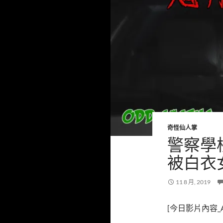
奇怪仙人掌
警察學
被白衣女
11 8 月, 2019
[今日影片內容_Ab