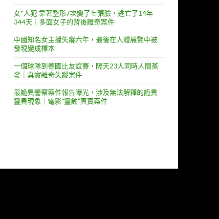
女*人犯 靠著整形7次變了七張臉，逃亡了14年
344天｜多面女子的背後離奇案件
中國知名女主播失蹤六年，最後在人體展覽中被
發現變成標本
一個球隊到德國比友誼賽，隔天23人同時人間蒸
發｜真實離奇失蹤案件
最詭異警察案件報告曝光，涉及無法解釋的詭異
靈異現象｜電影”靈蝕”真實案件