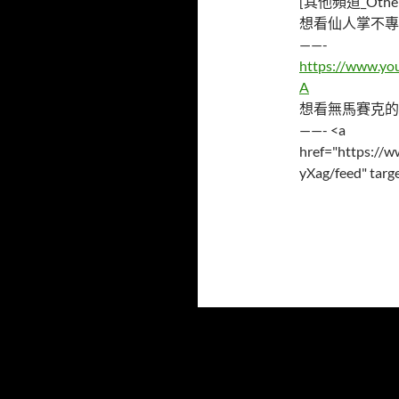
[其他頻道_Other 
想看仙人掌不專
——-
https://www.y
A
想看無馬賽克的
——- <a
href="https:/
yXag/feed" targ