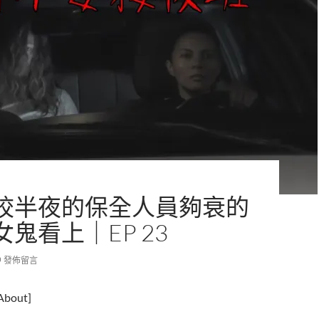
校半夜的保全人員夠衰的
鬼看上｜EP 23
發佈留言
out]