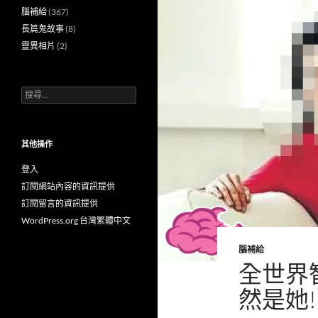
腦補給
(367)
長篇鬼故事
(8)
靈異相片
(2)
搜
尋
關
鍵
字:
其他操作
登入
訂閱網站內容的資訊提供
訂閱留言的資訊提供
WordPress.org 台灣繁體中文
腦補給
全世界
然是她!