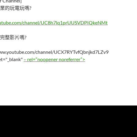
Channel]
業的玩電玩嗎?
outube.com/channel/UC8h7lq1prUUSVDPIQkeNMt
完整影片嗎?
/www.youtube.com/channel/UCX7RYTvfQbnjkd7LZv9
et="_blank"
– rel=”noopener noreferrer”>