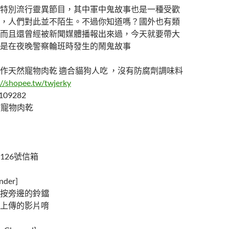
特別流行靈異節目，其中軍中鬼故事也是一種受歡
，人們對此並不陌生。不過你知道嗎？國外也有類
而且還曾經被新聞媒體播報出來過，今天就要帶大
是在夜晚警察輪班時發生的鬧鬼故事
作天然寵物肉乾 適合貓狗人吃 ，沒有防腐劑調味料
://shopee.tw/twjerky
109282
天然寵物肉乾
126號信箱
der]
按旁邊的鈴鐺
上傳的影片唷