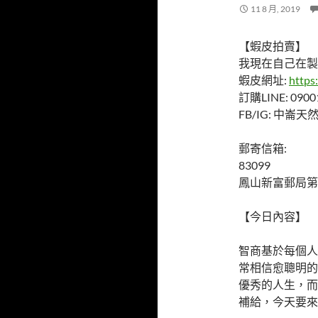
11 8 月, 2019
【蝦皮拍賣】
我現在自己在製
蝦皮網址:
https
訂購LINE: 0900
FB/IG: 中崙
郵寄信箱:
83099
鳳山新富郵局第
【今日內容】
智商基於每個人
常相信愈聰明的
優秀的人生，而
補給，今天要來