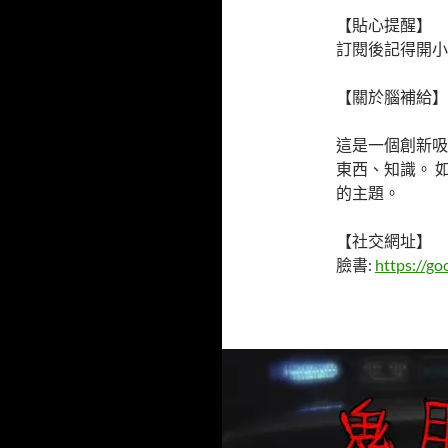
【貼心提醒】
訂閱後記得開小
【關於腦補給】
這是一個創新吸
東西、知識。 
的主題。
【社交網址】
臉書:
https://go