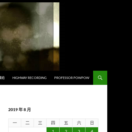
補給
HIGHWAY RECORDING
PROFESSOR POWPOW
2019 年 8 月
一
二
三
四
五
六
日
1
2
3
4