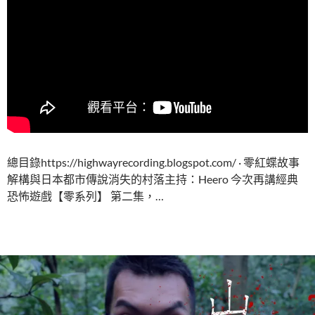
總目錄https://highwayrecording.blogspot.com/ · 零紅蝶故事
解構與日本都市傳說消失的村落主持：Heero 今次再講經典
恐怖遊戲【零系列】 第二集，…