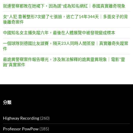
就連警察都敗在她裙下，因為謀*成為知名網紅｜泰國真實離奇現象
女*人犯 靠著整形7次變了七張臉，逃亡了14年344天｜多面女子的背
後離奇案件
中國知名女主播失蹤六年，最後在人體展覽中被發現變成標本
一個球隊到德國比友誼賽，隔天23人同時人間蒸發｜真實離奇失蹤案
件
最詭異警察案件報告曝光，涉及無法解釋的詭異靈異現象｜電影”靈
蝕”真實案件
分類
Highway Recording
(260)
Professor PowPow
(185)