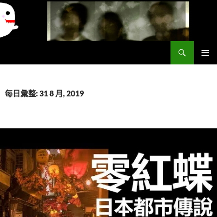
搜
異想世界
尋
跳
主要選單
至
主
要
每日彙整: 31 8 月, 2019
內
容