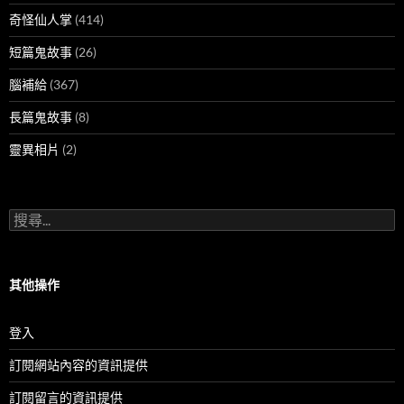
奇怪仙人掌
(414)
短篇鬼故事
(26)
腦補給
(367)
長篇鬼故事
(8)
靈異相片
(2)
搜
尋
關
鍵
字:
其他操作
登入
訂閱網站內容的資訊提供
訂閱留言的資訊提供