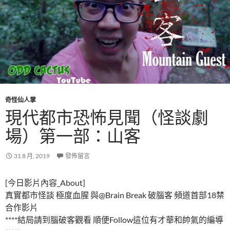
奇怪仙人掌
現代都市恐怖見聞（怪談劇
場）第一部：山客
31 8 月, 2019
發佈留言
[今日影片內容_About]
真實都市怪談 極度血腥 與@Brain Break 破腦客 頻道首部18禁
合作影片
****結局請到腦破客觀看 順便Follow這位有才華和帥氣的編導