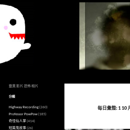
搜
異想世界
尋
靈異 影片 恐怖 相片
分類
Highway Recording
(260)
每日彙整: 1 10 月
Professor PowPow
(185)
奇怪仙人掌
(414)
短篇鬼故事
(26)