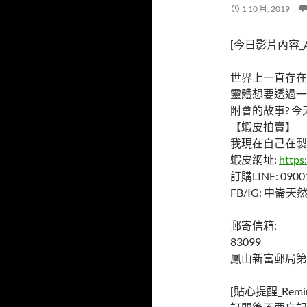
1 10 月, 2019
[今日影片內容_Ab
世界上一直存在
靈體想要透過一
附會的故事? 
【蝦皮拍賣】
我現在自己在製
蝦皮網址:
https
訂購LINE: 0900
FB/IG: 中崙
郵寄信箱:
83099
鳳山新富郵局第
[貼心提醒_Remin