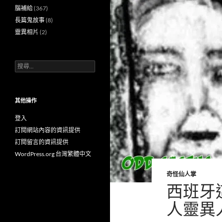
腦補給
(367)
長篇鬼故事
(8)
靈異相片
(2)
搜
尋
關
鍵
字:
其他操作
登入
訂閱網站內容的資訊提供
訂閱留言的資訊提供
WordPress.org 台灣繁體中文
奇怪仙人掌
西班牙
人靈異