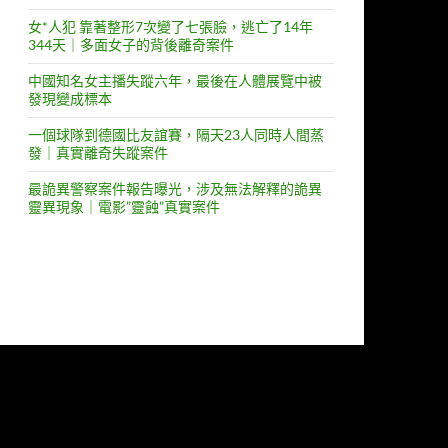
女*人犯 靠著整形7次變了七張臉，逃亡了14年
344天｜多面女子的背後離奇案件
中國知名女主播失蹤六年，最後在人體展覽中被
發現變成標本
一個球隊到德國比友誼賽，隔天23人同時人間蒸
發｜真實離奇失蹤案件
最詭異警察案件報告曝光，涉及無法解釋的詭異
靈異現象｜電影”靈蝕”真實案件