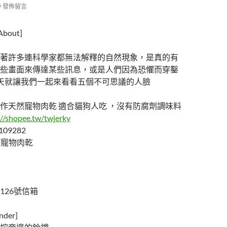
發佈留言
out]
著許多連科學家都無法解釋的自然現象，是真的有
些畫面來傳達某些訊息，或是人們因為恐懼而穿鑿
今天就讓我們一起來看看五個不可思議的人臉
作天然寵物肉乾 適合貓狗人吃 ，沒有防腐劑調味料
://shopee.tw/twjerky
109282
天然寵物肉乾
126號信箱
der]