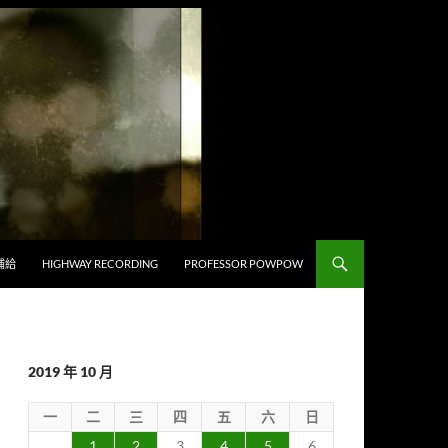
補給
HIGHWAY RECORDING
PROFESSOR POWPOW
2019 年 10 月
一
二
三
四
五
六
日
1
2
3
4
5
6