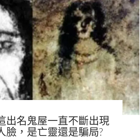
這出名鬼屋一直不斷出現
人臉，是亡靈還是騙局?