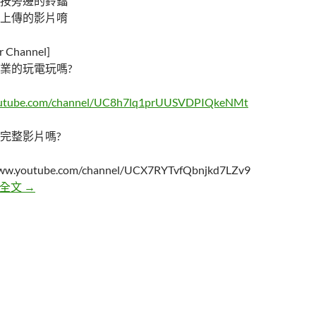
按旁邊的鈴鐺
上傳的影片唷
Channel]
業的玩電玩嗎?
outube.com/channel/UC8h7lq1prUUSVDPIQkeNMt
完整影片嗎?
/www.youtube.com/channel/UCX7RYTvfQbnjkd7LZv9
西班牙這出名鬼屋一直不斷出現人靈異人臉，是亡靈還是騙
讀全文
→