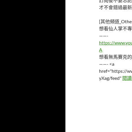
訂閱後不要忘記
才不會錯過最新
[其他頻道_Other 
想看仙人掌不專
——-
https://www.y
A
想看無馬賽克的
——- <a
href="https:/
yXag/feed"
閱