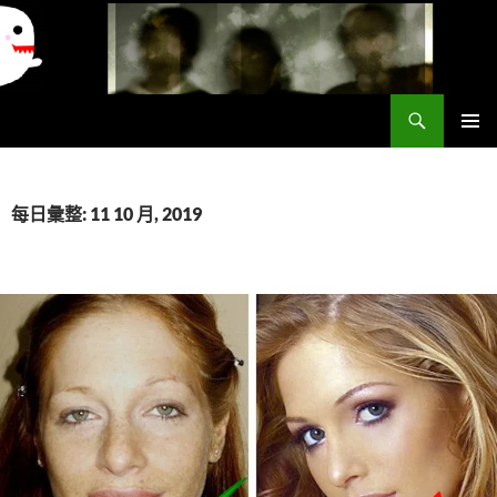
搜
異想世界
尋
跳
主要選單
至
主
要
每日彙整: 11 10 月, 2019
內
容