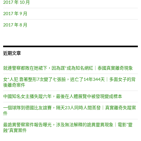
2017 年 10 月
2017 年 9 月
2017 年 8 月
近期文章
就連警察都敗在她裙下，因為謀*成為知名網紅｜泰國真實離奇現象
女*人犯 靠著整形7次變了七張臉，逃亡了14年344天｜多面女子的背
後離奇案件
中國知名女主播失蹤六年，最後在人體展覽中被發現變成標本
一個球隊到德國比友誼賽，隔天23人同時人間蒸發｜真實離奇失蹤案
件
最詭異警察案件報告曝光，涉及無法解釋的詭異靈異現象｜電影”靈
蝕”真實案件