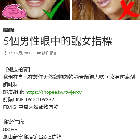
腦補給
5個男性眼中的醜女指標
11 10 月, 2019
發佈留言
【蝦皮拍賣】
我現在自己在製作天然寵物肉乾 適合貓狗人吃 ，沒有防腐劑
調味料
蝦皮網址:
https://shopee.tw/twjerky
訂購LINE: 0900109282
FB/IG: 中崙天然寵物肉乾
郵寄信箱:
83099
鳳山新富郵局第126號信箱