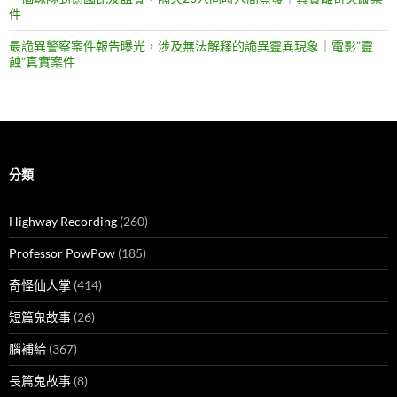
件
最詭異警察案件報告曝光，涉及無法解釋的詭異靈異現象｜電影”靈
蝕”真實案件
分類
Highway Recording
(260)
Professor PowPow
(185)
奇怪仙人掌
(414)
短篇鬼故事
(26)
腦補給
(367)
長篇鬼故事
(8)