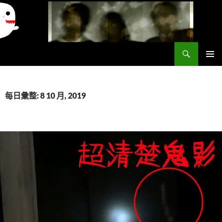
搜
異想世界
尋
跳
主要選單
至
主
要
每日彙整: 8 10 月, 2019
內
容