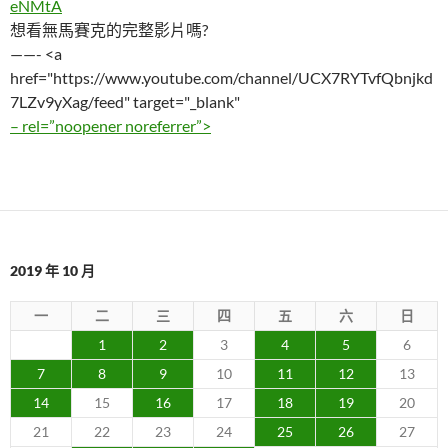
eNMtA
想看無馬賽克的完整影片嗎?
——- <a
href="https://www.youtube.com/channel/UCX7RYTvfQbnjkd
7LZv9yXag/feed" target="_blank"
– rel=”noopener noreferrer”>
2019 年 10 月
一
二
三
四
五
六
日
1
2
3
4
5
6
7
8
9
10
11
12
13
14
15
16
17
18
19
20
21
22
23
24
25
26
27