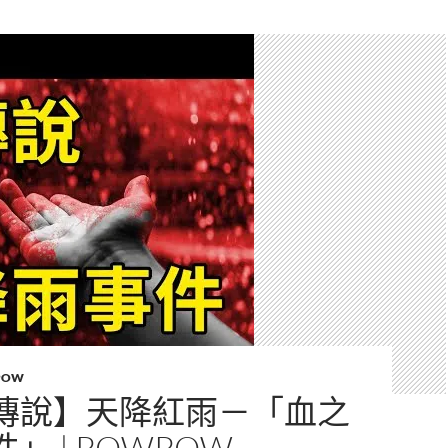
POW
傳說】天降紅雨－「血之
」 | POWPOW