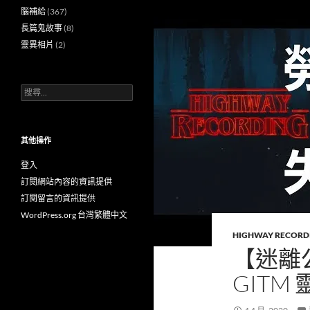
腦補給
(367)
長篇鬼故事
(8)
靈異相片
(2)
搜
尋
關
鍵
字:
其他操作
登入
訂閱網站內容的資訊提供
訂閱留言的資訊提供
WordPress.org 台灣繁體中文
HIGHWAY RECORD
【迷離公
GITM 