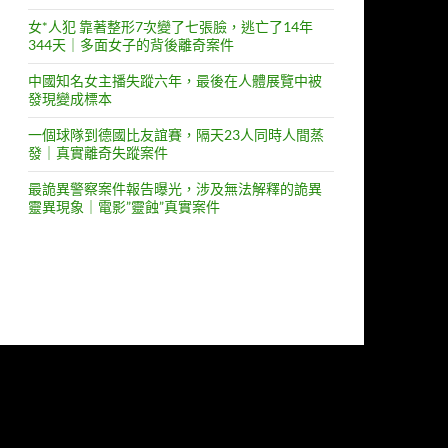
女*人犯 靠著整形7次變了七張臉，逃亡了14年
344天｜多面女子的背後離奇案件
中國知名女主播失蹤六年，最後在人體展覽中被
發現變成標本
一個球隊到德國比友誼賽，隔天23人同時人間蒸
發｜真實離奇失蹤案件
最詭異警察案件報告曝光，涉及無法解釋的詭異
靈異現象｜電影”靈蝕”真實案件