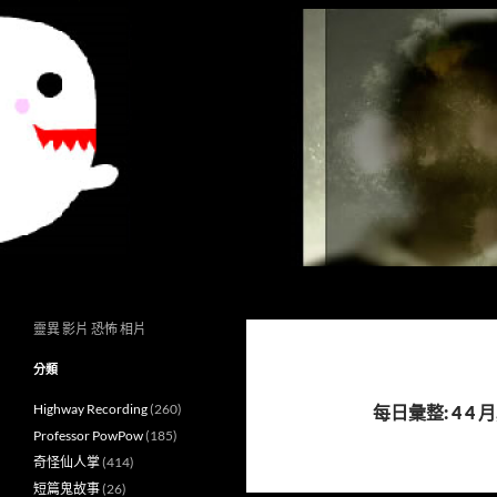
搜
異想世界
尋
靈異 影片 恐怖 相片
分類
Highway Recording
(260)
每日彙整: 4 4 月,
Professor PowPow
(185)
奇怪仙人掌
(414)
短篇鬼故事
(26)