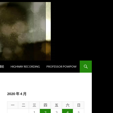
補給
HIGHWAY RECORDING
PROFESSOR POWPOW
2020 年 4 月
一
二
三
四
五
六
日
1
2
3
4
5