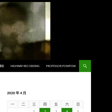
補給
HIGHWAY RECORDING
PROFESSOR POWPOW
2020 年 4 月
一
二
三
四
五
六
日
1
2
3
4
5