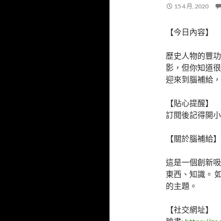
15 4 月, 2020
【今日內容】
歷史人物的豐功
影，但你知道很
迎來到腦補給，
【貼心提醒】
訂閱後記得開小
【關於腦補給】
這是一個創新吸
東西、知識。 
的主題。
【社交網址】