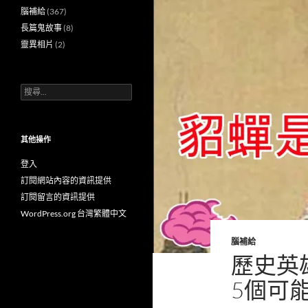
腦補給
(367)
長篇鬼故事
(8)
靈異相片
(2)
搜
尋
關
鍵
字:
其他操作
登入
訂閱網站內容的資訊提供
訂閱留言的資訊提供
WordPress.org 台灣繁體中文
腦補給
歷史英
5個可