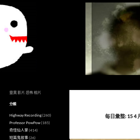
搜
異想世界
尋
靈異 影片 恐怖 相片
分類
Highway Recording
(260)
每日彙整: 15 4 月
Professor PowPow
(185)
奇怪仙人掌
(414)
短篇鬼故事
(26)