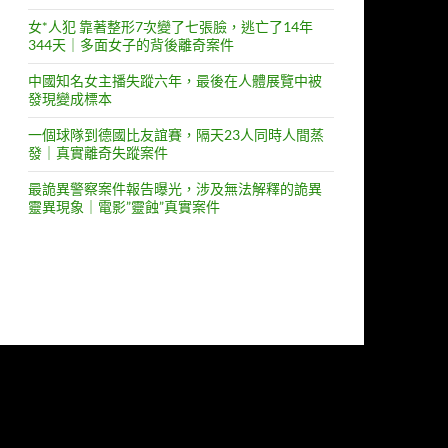
女*人犯 靠著整形7次變了七張臉，逃亡了14年
344天｜多面女子的背後離奇案件
中國知名女主播失蹤六年，最後在人體展覽中被
發現變成標本
一個球隊到德國比友誼賽，隔天23人同時人間蒸
發｜真實離奇失蹤案件
最詭異警察案件報告曝光，涉及無法解釋的詭異
靈異現象｜電影”靈蝕”真實案件