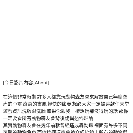
[今日影片內容_About]
在這個非常時期 許多人都靠玩動物森友會來解放自己無聊空
虛的心靈 療育的畫風 輕快的節奏 想必大家一定被這款任天堂
遊戲資訊洗版跟洗腦 如果你跟我一樣想玩卻沒得玩的話 那你
一定要看所有動物森友會背後詭異恐怖理論
其實動物森友會在幾年前就曾經造成轟動過 裡面有許多不同
可愛的動物角色 而你這個玩家會被介紹給鎮上所有的動物們