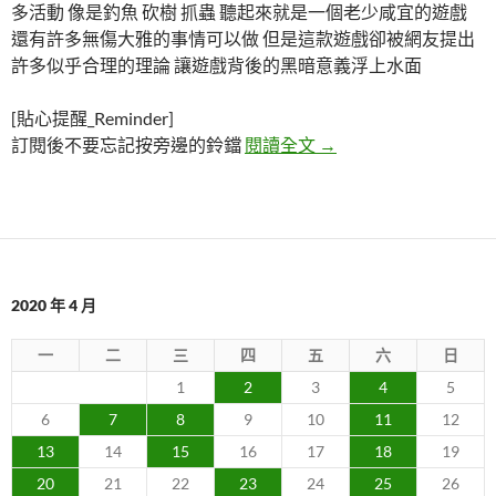
多活動 像是釣魚 砍樹 抓蟲 聽起來就是一個老少咸宜的遊戲
還有許多無傷大雅的事情可以做 但是這款遊戲卻被網友提出
許多似乎合理的理論 讓遊戲背後的黑暗意義浮上水面
[貼心提醒_Reminder]
「動物森友會」遊戲理
訂閱後不要忘記按旁邊的鈴鐺
閱讀全文
→
2020 年 4 月
一
二
三
四
五
六
日
1
2
3
4
5
6
7
8
9
10
11
12
13
14
15
16
17
18
19
20
21
22
23
24
25
26