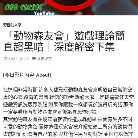
奇怪仙人掌
「動物森友會」遊戲理論簡
直超黑暗｜深度解密下集
8 4 月, 2020
發佈留言
[今日影片內容_About]
在這個非常時期 許多人都靠玩動物森友會來解放自己無聊空
虛的心靈 療育的畫風 輕快的節奏 想必大家一定被這款任天堂
遊戲資訊洗版跟洗腦 如果你跟我一樣想玩卻沒得玩的話 那你
一定要看所有動物森友會背後詭異恐怖理論
其實動物森友會在幾年前就曾經造成轟動過 裡面有許多不同
可愛的動物角色 而你這個玩家會被介紹給鎮上所有的動物們
遊戲裡面你會有自己的家 與其他住民互動對話 並且可以做許