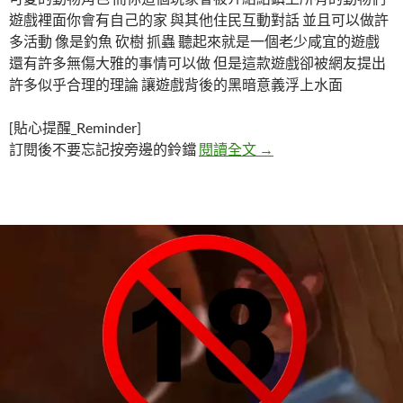
遊戲裡面你會有自己的家 與其他住民互動對話 並且可以做許
多活動 像是釣魚 砍樹 抓蟲 聽起來就是一個老少咸宜的遊戲
還有許多無傷大雅的事情可以做 但是這款遊戲卻被網友提出
許多似乎合理的理論 讓遊戲背後的黑暗意義浮上水面
[貼心提醒_Reminder]
「動物森友會」遊戲理
訂閱後不要忘記按旁邊的鈴鐺
閱讀全文
→