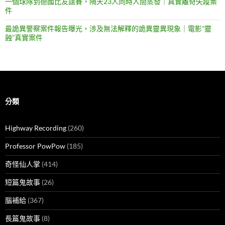
一個球隊到德國比友誼賽，隔天23人同時人間蒸發｜真實離奇失蹤案
件
最詭異警察案件報告曝光，涉及無法解釋的詭異靈異現象｜電影”靈
蝕”真實案件
分類
Highway Recording
(260)
Professor PowPow
(185)
奇怪仙人掌
(414)
短篇鬼故事
(26)
腦補給
(367)
長篇鬼故事
(8)