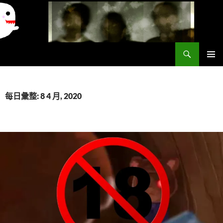
搜
異想世界
尋
跳
主要選單
至
主
要
每日彙整: 8 4 月, 2020
內
容