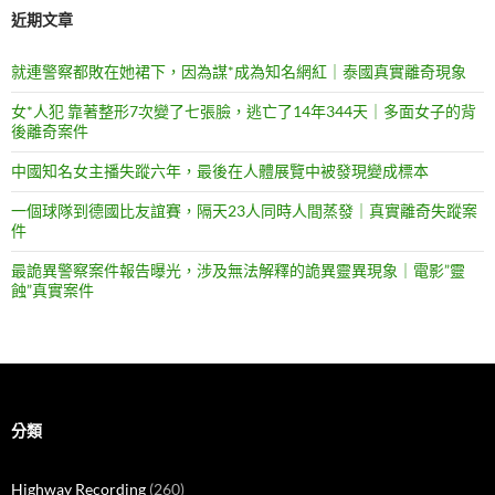
近期文章
就連警察都敗在她裙下，因為謀*成為知名網紅｜泰國真實離奇現象
女*人犯 靠著整形7次變了七張臉，逃亡了14年344天｜多面女子的背
後離奇案件
中國知名女主播失蹤六年，最後在人體展覽中被發現變成標本
一個球隊到德國比友誼賽，隔天23人同時人間蒸發｜真實離奇失蹤案
件
最詭異警察案件報告曝光，涉及無法解釋的詭異靈異現象｜電影”靈
蝕”真實案件
分類
Highway Recording
(260)