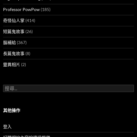
Professor PowPow
(185)
奇怪仙人掌
(414)
短篇鬼故事
(26)
腦補給
(367)
長篇鬼故事
(8)
靈異相片
(2)
搜
尋
關
鍵
字:
其他操作
登入