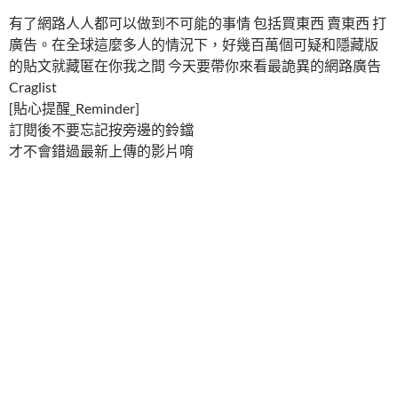
有了網路人人都可以做到不可能的事情 包括買東西 賣東西 打
廣告。在全球這麼多人的情況下，好幾百萬個可疑和隱藏版
的貼文就藏匿在你我之間 今天要帶你來看最詭異的網路廣告
Craglist
[貼心提醒_Reminder]
訂閱後不要忘記按旁邊的鈴鐺
才不會錯過最新上傳的影片唷