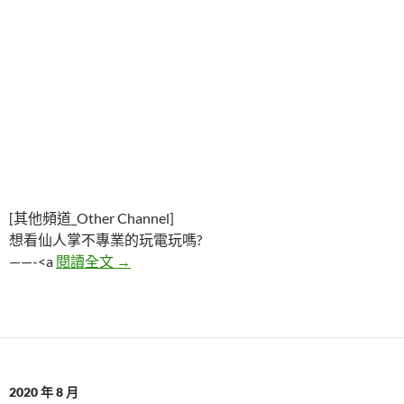
[其他頻道_Other Channel]
想看仙人掌不專業的玩電玩嗎?
一篇讓人毛骨悚然的徵室友廣告貼文
——-<a
閱讀全文
→
2020 年 8 月