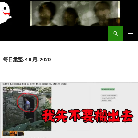
搜
異想世界
尋
跳
主要選單
至
主
要
每日彙整: 4 8 月, 2020
內
容