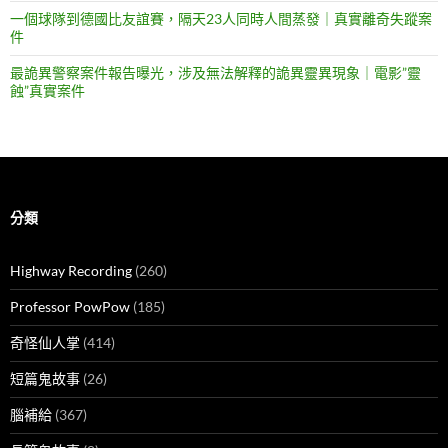
一個球隊到德國比友誼賽，隔天23人同時人間蒸發｜真實離奇失蹤案
件
最詭異警察案件報告曝光，涉及無法解釋的詭異靈異現象｜電影”靈
蝕”真實案件
分類
Highway Recording
(260)
Professor PowPow
(185)
奇怪仙人掌
(414)
短篇鬼故事
(26)
腦補給
(367)