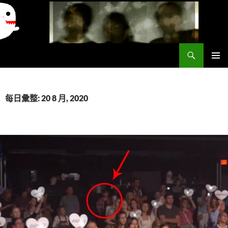
搜
異想世界
尋
跳
主要選單
至
主
要
每日彙整: 20 8 月, 2020
內
容