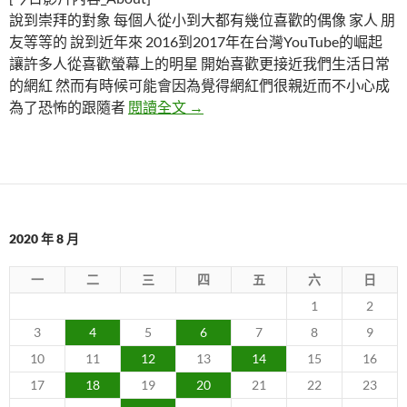
說到崇拜的對象 每個人從小到大都有幾位喜歡的偶像 家人 朋
友等等的 說到近年來 2016到2017年在台灣YouTube的崛起
讓許多人從喜歡螢幕上的明星 開始喜歡更接近我們生活日常
的網紅 然而有時候可能會因為覺得網紅們很親近而不小心成
五個被粉絲纏上的YouTuber網紅
為了恐怖的跟隨者
閱讀全文
→
2020 年 8 月
一
二
三
四
五
六
日
1
2
3
4
5
6
7
8
9
10
11
12
13
14
15
16
17
18
19
20
21
22
23