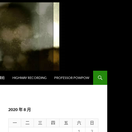
補給
HIGHWAY RECORDING
PROFESSOR POWPOW
2020 年 8 月
一
二
三
四
五
六
日
1
2