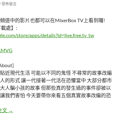
發佈留言
道中的影片也都可以在MixerBox TV上看到囉!
y下載處】:
gle.com/store/apps/details?id=live.free.tv_tw
/SAMVG
out]
貼近現代生活 可能以不同的鬼怪 不尋常的故事改編
人的形式 讓一代接著一代活在恐懼當中 大部分都市
大人騙小孩的故事 但那些真的發生過的事件卻被以
讓我們害怕 今天要帶你來看五個真實故事改編的恐
五個不是在唬爛你的恐怖都市傳說
全文
→