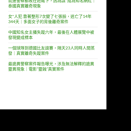
就連警察都敗在她裙下，因為謀*成為知名網紅｜
泰國真實離奇現象
女*人犯 靠著整形7次變了七張臉，逃亡了14年
344天｜多面女子的背後離奇案件
中國知名女主播失蹤六年，最後在人體展覽中被
發現變成標本
一個球隊到德國比友誼賽，隔天23人同時人間蒸
發｜真實離奇失蹤案件
最詭異警察案件報告曝光，涉及無法解釋的詭異
靈異現象｜電影”靈蝕”真實案件