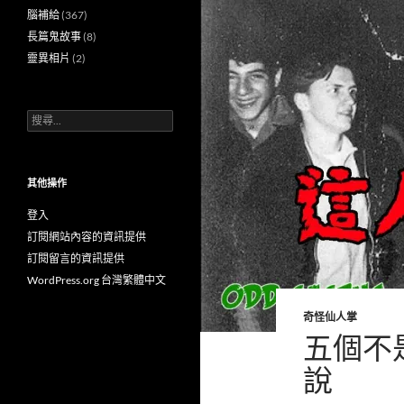
腦補給
(367)
長篇鬼故事
(8)
靈異相片
(2)
搜
尋
關
鍵
字:
其他操作
登入
訂閱網站內容的資訊提供
訂閱留言的資訊提供
WordPress.org 台灣繁體中文
奇怪仙人掌
五個不
說