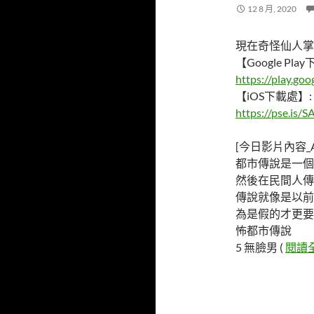
12 8 月, 2020
現在奇怪仙人掌頻
【Google Pla
https://play.goo
【iOS下載處】:
https://pse.is
[今日影片內容_Ab
都市傳說是一個
然後在民間人傳
傳說就像是以前
為是假的才更要
怖都市傳說
5 無臉男 (
閱讀