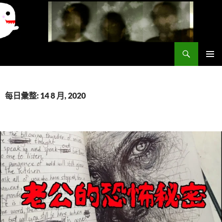
搜
異想世界
尋
跳
主要選單
至
主
要
每日彙整: 14 8 月, 2020
內
容