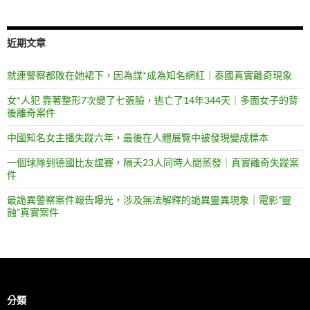
近期文章
就連警察都敗在她裙下，因為謀*成為知名網紅｜泰國真實離奇現象
女*人犯 靠著整形7次變了七張臉，逃亡了14年344天｜多面女子的背
後離奇案件
中國知名女主播失蹤六年，最後在人體展覽中被發現變成標本
一個球隊到德國比友誼賽，隔天23人同時人間蒸發｜真實離奇失蹤案
件
最詭異警察案件報告曝光，涉及無法解釋的詭異靈異現象｜電影”靈
蝕”真實案件
分類