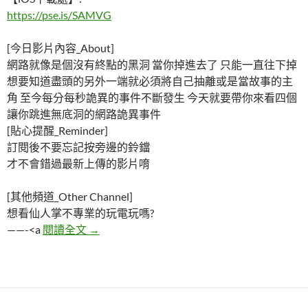
https://pse.is/SAMVG
[今日影片內容_About]
網路就像是個沒有終點的黑洞 當你掉進去了 只能一直往下掉
想要知道盡頭的另外一端就必須將自己抽離或是當故事的主
角 至今每分每秒詭異的事件不斷發生 今天就要帶你來看四個
讓你跳進無底洞的網路詭異事件
[貼心提醒_Reminder]
訂閱後不要忘記按旁邊的鈴鐺
才不會錯過最新上傳的影片唷
[其他頻道_Other Channel]
想看仙人掌不專業的玩電玩嗎?
她看了老公藏的日記本，發現不該知道的秘密
——-<a
閱讀全文
→