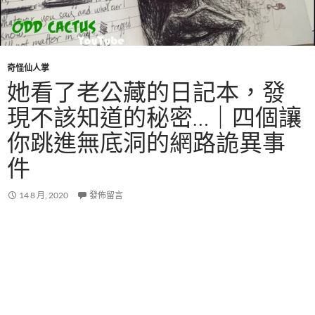
奇怪仙人掌
她看了老公藏的日記本，發
現不該知道的秘密…｜四個讓
你跳進無底洞的網路詭異事
件
14 8 月, 2020
發佈留言